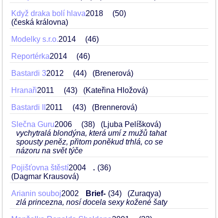
Když draka bolí hlava
2018
50
(česká královna)
Modelky s.r.o.
2014
46
Reportérka
2014
46
Bastardi 3
2012
44
(Brenerová)
Hranaři
2011
43
(Kateřina Hložová)
Bastardi II
2011
43
(Brennerová)
Slečna Guru
2006
38
(Ljuba Pelíšková)
vychytralá blondýna, která umí z mužů tahat
spousty peněz, přitom poněkud trhlá, co se
názoru na svět týče
Pojišťovna štěstí
2004
.
36
(Dagmar Krausová)
Arianin souboj
2002
Brief-
34
(Zuraqya)
zlá princezna, nosí docela sexy kožené šaty