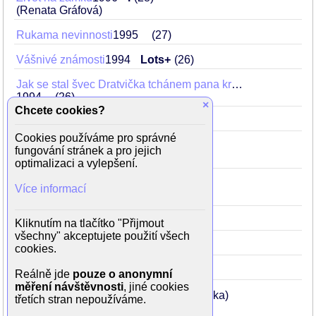
(Renata Gráfová)
Rukama nevinnosti
1995
27
Vášnivé známosti
1994
Lots+
26
Jak se stal švec Dratvička tchánem pana krále
1994
26
×
Chcete cookies?
Šplhající profesor
1992
24
Cookies používáme pro správné
Jaké vlasy má Zlatovláska
1992
24
fungování stránek a pro jejich
(princezna)
optimalizaci a vylepšení.
Pohádka o touze
1991
23
Více informací
(princezna Lekió)
Skládačka
1991
23
(Edincotová)
Kliknutím na tlačítko "Přijmout
všechny" akceptujete použití všech
Princezna Duše
1991
23
cookies.
Kamarád do deště
1988
20
Reálně jde
pouze o anonymní
měření návštěvnosti
, jiné cookies
Stav ztroskotání
1983
Brief
15
(Hanka)
třetích stran nepoužíváme.
jede na lodi v bikinách