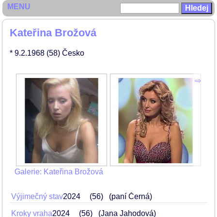
MENU
Kateřina Brožová
* 9.2.1968
(58)
Česko
Galerie: Kateřina Brožová
Výjimečný stav
2024
56
(paní Černá)
Kroky vraha
2024
56
(Jana Jahodová)