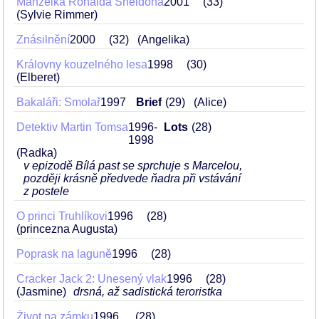
Manželka Ronalda Sheldona
2001
33
(Sylvie Rimmer)
Znásilnění
2000
32
(Angelika)
Královny kouzelného lesa
1998
30
(Elberet)
Bakaláři: Smolař
1997
Brief
29
(Alice)
Detektiv Martin Tomsa
1996-
Lots
28
1998
(Radka)
v epizodě Bílá past se sprchuje s Marcelou,
později krásně předvede ňadra při vstávání
z postele
O princi Truhlíkovi
1996
28
(princezna Augusta)
Poprask na laguně
1996
28
Cracker Jack 2: Unesený vlak
1996
28
(Jasmine)
drsná, až sadistická teroristka
Život na zámku
1996
.
28