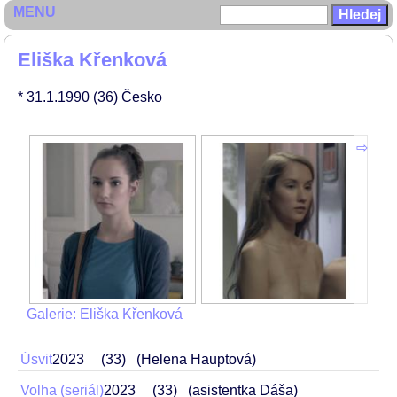
MENU
Eliška Křenková
* 31.1.1990
(36)
Česko
Galerie: Eliška Křenková
Úsvit
2023
33
(Helena Hauptová)
Volha (seriál)
2023
33
(asistentka Dáša)