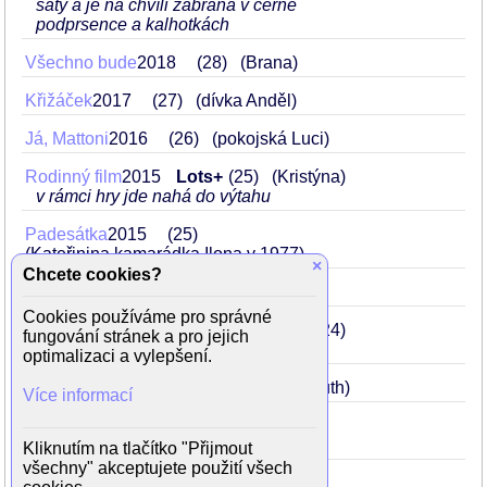
šaty a je na chvíli zabraná v černé
podprsence a kalhotkách
Všechno bude
2018
28
(Brana)
Křižáček
2017
27
(dívka Anděl)
Já, Mattoni
2016
26
(pokojská Luci)
Rodinný film
2015
Lots+
25
(Kristýna)
v rámci hry jde nahá do výtahu
Padesátka
2015
25
(Kateřinina kamarádka Ilona v 1977)
×
Chcete cookies?
Vinaři II
2015
25
(Klára Hamplová)
Cookies používáme pro správné
Škoda lásky (Přirozený talent)
2014
24
fungování stránek a pro jejich
(Natálie)
optimalizaci a vylepšení.
Andělé všedního dne
2014
24
(Ilmuth)
Více informací
Probudím se včera
2012
22
(Zuzana osmnáctiletá)
Kliknutím na tlačítko "Přijmout
všechny" akceptujete použití všech
Muži v naději
2011
21
(Bára)