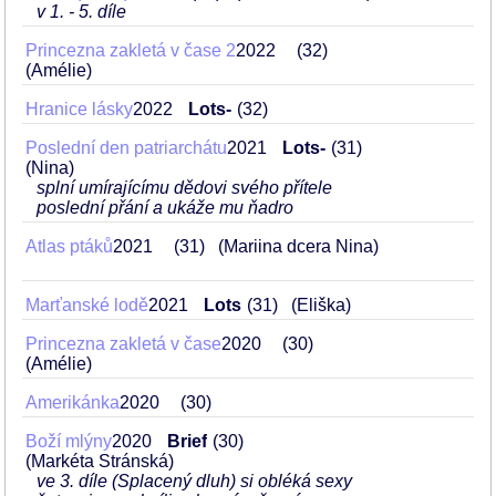
v 1. - 5. díle
Princezna zakletá v čase 2
2022
32
(Amélie)
Hranice lásky
2022
Lots-
32
Poslední den patriarchátu
2021
Lots-
31
(Nina)
splní umírajícímu dědovi svého přítele
poslední přání a ukáže mu ňadro
Atlas ptáků
2021
31
(Mariina dcera Nina)
Marťanské lodě
2021
Lots
31
(Eliška)
Princezna zakletá v čase
2020
30
(Amélie)
Amerikánka
2020
30
Boží mlýny
2020
Brief
30
(Markéta Stránská)
ve 3. díle (Splacený dluh) si obléká sexy