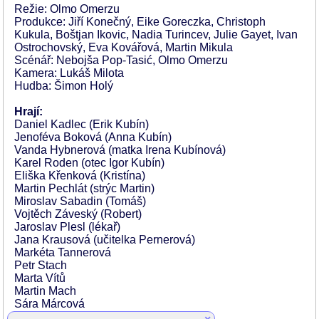
Režie: Olmo Omerzu
Produkce: Jiří Konečný, Eike Goreczka, Christoph
Kukula, Boštjan Ikovic, Nadia Turincev, Julie Gayet, Ivan
Ostrochovský, Eva Kovářová, Martin Mikula
Scénář: Nebojša Pop-Tasić, Olmo Omerzu
Kamera: Lukáš Milota
Hudba: Šimon Holý
Hrají:
Daniel Kadlec (Erik Kubín)
Jenoféva Boková (Anna Kubín)
Vanda Hybnerová (matka Irena Kubínová)
Karel Roden (otec Igor Kubín)
Eliška Křenková (Kristína)
Martin Pechlát (strýc Martin)
Miroslav Sabadin (Tomáš)
Vojtěch Záveský (Robert)
Jaroslav Plesl (lékař)
Jana Krausová (učitelka Pernerová)
Markéta Tannerová
Petr Stach
Marta Vítů
Martin Mach
Sára Márcová
Matouš Zah