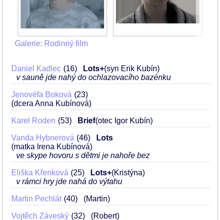
Galerie: Rodinný film
Daniel Kadlec
16
Lots+
(syn Erik Kubín)
v sauně jde nahý do ochlazovacího bazénku
Jenovéfa Boková
23
(dcera Anna Kubínová)
Karel Roden
53
Brief
(otec Igor Kubín)
Vanda Hybnerová
46
Lots
(matka Irena Kubínová)
ve skype hovoru s dětmi je nahoře bez
Eliška Křenková
25
Lots+
(Kristýna)
v rámci hry jde nahá do výtahu
Martin Pechlát
40
(Martin)
Vojtěch Záveský
32
(Robert)