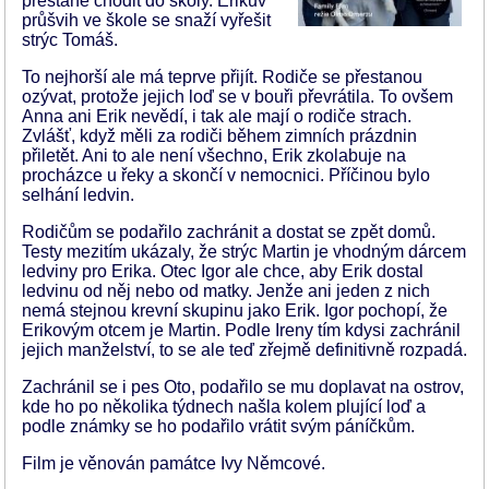
přestane chodit do školy. Erikův
průšvih ve škole se snaží vyřešit
strýc Tomáš.
To nejhorší ale má teprve přijít. Rodiče se přestanou
ozývat, protože jejich loď se v bouři převrátila. To ovšem
Anna ani Erik nevědí, i tak ale mají o rodiče strach.
Zvlášť, když měli za rodiči během zimních prázdnin
přiletět. Ani to ale není všechno, Erik zkolabuje na
procházce u řeky a skončí v nemocnici. Příčinou bylo
selhání ledvin.
Rodičům se podařilo zachránit a dostat se zpět domů.
Testy mezitím ukázaly, že strýc Martin je vhodným dárcem
ledviny pro Erika. Otec Igor ale chce, aby Erik dostal
ledvinu od něj nebo od matky. Jenže ani jeden z nich
nemá stejnou krevní skupinu jako Erik. Igor pochopí, že
Erikovým otcem je Martin. Podle Ireny tím kdysi zachránil
jejich manželství, to se ale teď zřejmě definitivně rozpadá.
Zachránil se i pes Oto, podařilo se mu doplavat na ostrov,
kde ho po několika týdnech našla kolem plující loď a
podle známky se ho podařilo vrátit svým páníčkům.
Film je věnován památce Ivy Němcové.