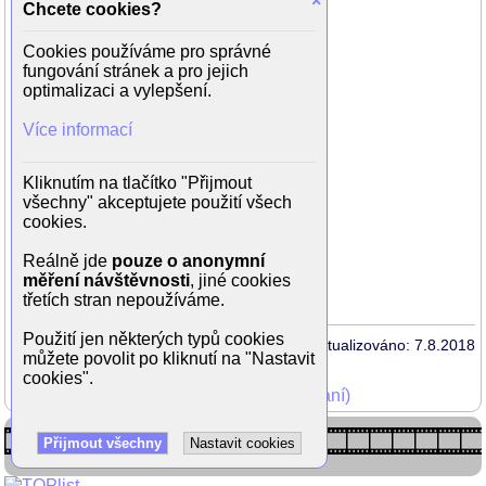
×
Chcete cookies?
Petr Šmíd
Libor Kovář
Cookies používáme pro správné
Richard Müller
fungování stránek a pro jejich
Juliana Silvie Slivoňová
optimalizaci a vylepšení.
Jan Vaši
Dominik Vrba
Více informací
Markéta Hausnerová
Petr Uhlík
Stella Ševčíková
Kliknutím na tlačítko "Přijmout
Brigita Cmuntová
všechny" akceptujete použití všech
Martin Janouš
cookies.
Monika Šmídová
Anna Kratochvílová
Reálně jde
pouze o anonymní
Fleck, Perth, Snella, Nora (pes Oto)
měření návštěvnosti
, jiné cookies
třetích stran nepoužíváme.
Použití jen některých typů cookies
Aktualizováno: 7.8.2018
můžete povolit po kliknutí na "Nastavit
cookies".
Mohli jste vidět v TV (zobrazit starší vysílání)
Přijmout všechny
Nastavit cookies