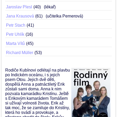
Jaroslav Plesl
40
(lékař)
Jana Krausová
61
(učitelka Pernerová)
Petr Stach
41
Petr Uhlík
16
Marta Vítů
45
Richard Müller
53
Rodiče Kubínovi odlétají na plavbu
po Indickém oceánu, i s jejich
psem Otou. Jejich dvě děti,
dospělá Anna a patnáctiletý Erik
zůstali sami doma. Anna k nim
pozvala kamarádku Kristínu. Ještě
s Erikovým kamarádem Tomášem
si užívají volnosti života. Erik až
tak moc, že se zamiluje do Kristíny,
která ho svádí a provokuje, a