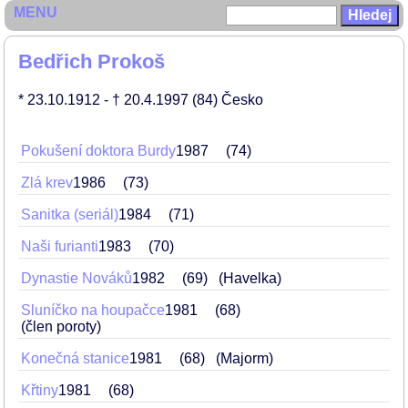
MENU
Bedřich Prokoš
* 23.10.1912
- † 20.4.1997
(84)
Česko
Pokušení doktora Burdy
1987
74
Zlá krev
1986
73
Sanitka (seriál)
1984
71
Naši furianti
1983
70
Dynastie Nováků
1982
69
(Havelka)
Sluníčko na houpačce
1981
68
(člen poroty)
Konečná stanice
1981
68
(Majorm)
Křtiny
1981
68