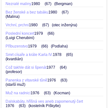
Nezralé maliny
1980
67
(Bergman)
Bez ženské a bez tabáku
1980
67
(Malina)
Vrchní, prchni
1980
67
(otec inženýra)
Poslední koncert
1979
66
(Luigi Cherubini)
Příbuzenstvo
1979
66
(Podlaha)
Smrt císaře a krále Karla IV.
1978
65
(kvardián)
Což takhle dát si špenát
1977
64
(profesor)
Panenka z vltavské tůně
1976
63
(starší muž)
Muž na radnici
1976
63
(Kocman)
Dalskabáty, hříšná ves aneb zapomenutý čert
1976
63
(kostelník Piškytle)