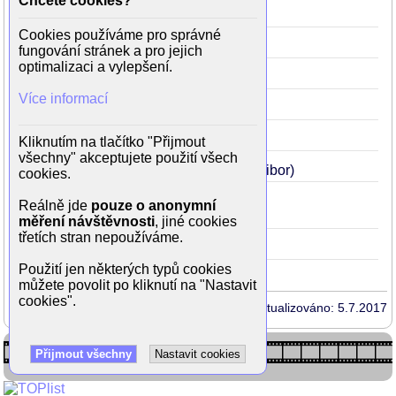
Chcete cookies?
(Maršíkův kolega)
Cookies používáme pro správné
Kráska a zvíře
1971
58
(otec)
fungování stránek a pro jejich
optimalizaci a vylepšení.
Panenství a kriminál
1969
56
Více informací
Happy end
1967
54
Kdo chce zabít Jessii?
1966
53
Kliknutím na tlačítko "Přijmout
všechny" akceptujete použití všech
Hvězda zvaná Pelyněk
1964
51
(Flibor)
cookies.
Dům na Ořechovce
1959
46
Reálně jde
pouze o anonymní
(profesor Dedera)
měření návštěvnosti
, jiné cookies
třetích stran nepoužíváme.
Dnes večer všechno skončí
1954
41
Použití jen některých typů cookies
můžete povolit po kliknutí na "Nastavit
cookies".
Aktualizováno: 5.7.2017
Přijmout všechny
Nastavit cookies