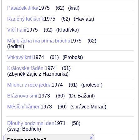
Pasáček Jirka
1975
62
(král)
Raněný lučištník
1975
62
(Havlata)
Vlčí halíř
1975
62
(Kladívko)
Můj brácha má prima bráchu
1975
62
(ředitel)
Vrtkavý král
1974
61
(Probošt)
Královské řádění
1974
61
(Zbyněk Zajíc z Haznburka)
Milenci v roce jedna
1974
61
(profesor)
Bláznova smrt
1973
60
(Dr. Bažant)
Měsíční kámen
1973
60
(správce Murad)
Dlouhý podzimní den
1971
58
(švagr Bedřich)
×
Hlavní přelíčení
1971
58