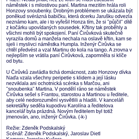
náměstek i s milostivou paní. Martina mezitím hrála roli
Honzovy snoubenky. Drobným problémem se ukázala být
poněkud svérázná babičku, která dcerku Jarušku odvezla
neznámo kam, ale i to vyřešil Honza tím, že si "půjčil" dítě
z kočárku upovídaných sousedek. Křtiny tak proběhly a
všichni mohli být spokojení. Paní Čirůvková skutečně
vyrazila domů a manžela nechala na oslavě křtin, kam se
sjeli i myslivci náměstka Humpla. Inženýr Čirůvka se
chtěl předvést a vzal Martinu do kola na tango. A zrovna v
nejlepším se vrátila paní Čirůvková, zapomněla si klíče
od bytu.
U Čirůvků zavládla tichá domácnost, zato Honzovy dívka
Naďa vzala všechny peripetie s klidem a její lásku
nezviklala ani ochotnická scénka s Marčou, ani
"snoubenka" Martina. V pondělí ráno se náměstek
Čirůvka sešel s Frantou, starostou a Martinou u ředitele,
aby celé nedorozumění vysvětlili a hladili. V kanceláři
sekretářky seděla kupodivu Karolína a ředitelova
kancelář byla prázdná. Novým ředitelem byl totiž
jmenován, ano, inženýr Čirůvka. (-k-)
Režie: Zdeněk Podskalský
Scénář: Zdeněk Podskalský, Jaroslav Dietl