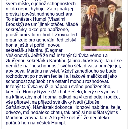
svém místě, o jehož schopnostech
nikdo nepochybuje. Zato jinak jej
provází pověst nudného suchara.
To náměstek Humpl (Vlastimil
Brodský) se umí jinak otáčet. Mladé
sekretářky, akce pro nadřízené,
prostě umí v tom chodit. Zrovna teď
organizuje pro generální ředitelství
hon a ještě si pořídil novou
sekretářku Martinu (Dagmar
Veškrnová). Ještě že má inženýr Čirůvka věrnou a
zkušenou sekretářku Karolínu (Jiřina Jirásková). Ta už se
nemůže na "neschopnost" svého šéfa dívat a přiměje jej,
aby poval Martinu na výlet. Vždyť zanedlouho se bude
rozhodovat po novém řediteli a i takové maličkosti jako
schopnost zapůsobit na ostatní mohou rozhodovat.
Inženýr Čirůvka využije nápadu svého podřízeného,
kresliče Honzy Ryzce (Michal Pešek), který se vymluvil
na křtiny, aby mohl doma, odkud na víkend odjeli rodiče,
vše připravit na příjezd své dívky Nadi (Libuše
Šafránková). Náměstek dokonce Honzovi nabídne, že jej
odveze, má nedaleko chatu, tak proč si neudělat výlet s
Martinou zrovna tam. A to ještě netuší, že nedaleko
pořádá hon náměstek Humpl.