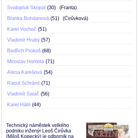
Svatopluk Skopal
30
(Franta)
Blanka Bohdanová
51
(Čirůvková)
Karel Vochoč
51
Vladimír Hrubý
57
Bedřich Prokoš
68
Miroslav Homola
71
Alena Karešová
54
Raoul Schránil
71
Vladimír Salač
56
Karel Hábl
44
Technický náměstek velkého
podniku inženýr Leoš Čirůvka
(Miloš Kopecký) je odborník na