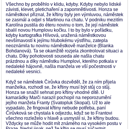
Všechno by proběhlo v klidu, kdyby. Kdyby nebylo lidské
závisti, klevet, pletichaření a zapomnětlivosti. Honza se
náměstkovi přiznal, že křtiny byly jen výmluvou, náměstek
se zasmál a odjel s Martinou na chatu. V podniku mezitím
Karolína pustila do éteru novinu o tom, že její náměstek
sbalil novou Humplovu kočku. I to by bylo v pořádku,
kdyby kartografka Hlívová, uražená náměstkovou
nevšímavostí k jejímu hlubokému výstřihu, zatepla
neoznámila tu novinu náměstkově manželce (Blanka
Bohdanová). Ta se okamžitě rozjela zkontrolovat situaci a
chatu. Díky pohotovosti souseda ale našla chatu
prázdnou a díky náměstku Humplovi, kterého potkala v
nedaleké hájovně, našla manžela ve vší počestnosti v
nedaleké vesnici.
Když se náměstek Čirůvka dozvěděl, že za ním přijela
manželka, rozhodl se, že křtiny musí být stůj co stůj.
Honza se snažil sehnat pro křtiny vhodné dítě. U
kamarádky Marči narazil pochopil na neporozumění
jejího manžela Franty (Svatopluk Skopal). Už to ale
vypadalo, že fingovat křtiny nebude potřeba, paní
Čirůvková se chystala k odjezdu, když se to Frantovi
všechno rozleželo v hlavě a usmyslil si, že křtiny budou.
Vždycky se může hodit mít známého na vysokém postu v
Praze. Nedal jinak, než že křtin se musí zúčastnit