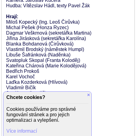
Kamera: Jaroslav Kučera
Hudba: Vítězslav Hádl, texty Pavel Žák
Hrají:
Miloš Kopecký (Ing. Leoš Čirůvka)
Michal Pešek (Honza Ryzec)
Dagmar Veškrnová (sekretářka Martina)
Jiřina Jirásková (sekretářka Karolína)
Blanka Bohdanová (Čirůvková)
Vlastimil Brodský (náměstek Humpl)
Libuše Šafránková (Naděnka)
Svatopluk Skopal (Franta Koloděj)
Kateřina Chárová (Marie Kolodějová)
Bedřich Prokoš
Karel Vochoč
Laďka Kozderková (Hlívová)
Vladimír Bičík
Jan Kraus (kreslič)
×
Chcete cookies?
Karel Hábl
Jaroslav Vozáb
Cookies používáme pro správné
Raoul Schránil
fungování stránek a pro jejich
Alena Karešová
optimalizaci a vylepšení.
Vladimír Hrubý
Vlastimila Vlková
Více informací
Jarmila Medvídková