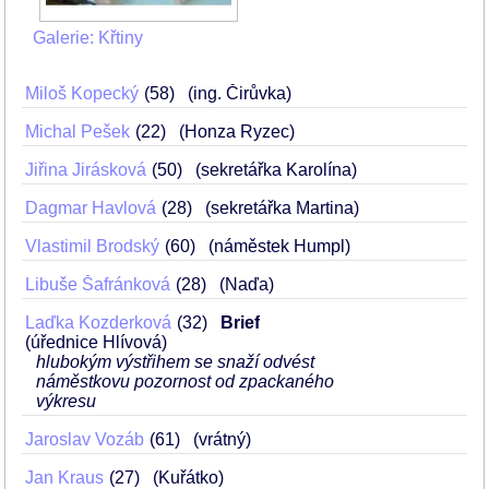
Galerie: Křtiny
Miloš Kopecký
58
(ing. Čirůvka)
Michal Pešek
22
(Honza Ryzec)
Jiřina Jirásková
50
(sekretářka Karolína)
Dagmar Havlová
28
(sekretářka Martina)
Vlastimil Brodský
60
(náměstek Humpl)
Libuše Šafránková
28
(Naďa)
Laďka Kozderková
32
Brief
(úřednice Hlívová)
hlubokým výstřihem se snaží odvést
náměstkovu pozornost od zpackaného
výkresu
Jaroslav Vozáb
61
(vrátný)
Jan Kraus
27
(Kuřátko)