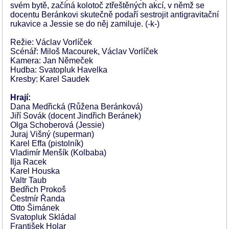
svém bytě, začíná kolotoč ztřeštěných akcí, v němž se
docentu Beránkovi skutečně podaří sestrojit antigravitační
rukavice a Jessie se do něj zamiluje. (-k-)
Režie: Václav Vorlíček
Scénář: Miloš Macourek, Václav Vorlíček
Kamera: Jan Němeček
Hudba: Svatopluk Havelka
Kresby: Karel Saudek
Hrají:
Dana Medřická (Růžena Beránková)
Jiří Sovák (docent Jindřich Beránek)
Olga Schoberová (Jessie)
Juraj Višný (superman)
Karel Effa (pistolník)
Vladimír Menšík (Kolbaba)
Ilja Racek
Karel Houska
Valtr Taub
Bedřich Prokoš
Čestmír Řanda
Otto Šimánek
Svatopluk Skládal
František Holar