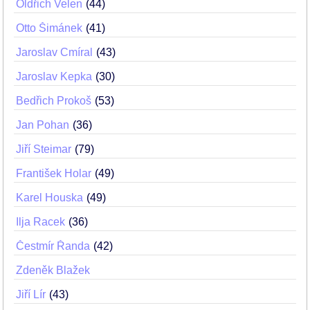
Oldřich Velen
44
Otto Šimánek
41
Jaroslav Cmíral
43
Jaroslav Kepka
30
Bedřich Prokoš
53
Jan Pohan
36
Jiří Steimar
79
František Holar
49
Karel Houska
49
Ilja Racek
36
Čestmír Řanda
42
Zdeněk Blažek
Jiří Lír
43