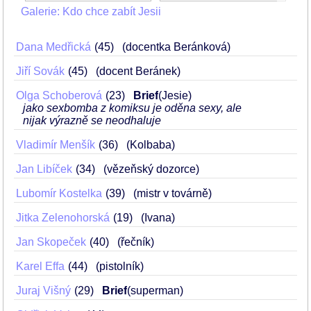
Galerie: Kdo chce zabít Jesii
Dana Medřická
45
(docentka Beránková)
Jiří Sovák
45
(docent Beránek)
Olga Schoberová
23
Brief
(Jesie)
jako sexbomba z komiksu je oděna sexy, ale
nijak výrazně se neodhaluje
Vladimír Menšík
36
(Kolbaba)
Jan Libíček
34
(vězeňský dozorce)
Lubomír Kostelka
39
(mistr v továrně)
Jitka Zelenohorská
19
(Ivana)
Jan Skopeček
40
(řečník)
Karel Effa
44
(pistolník)
Juraj Višný
29
Brief
(superman)