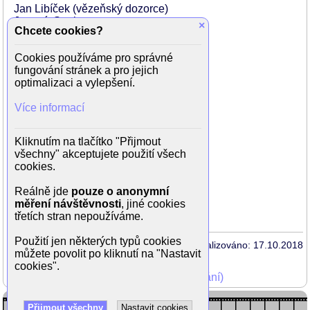
Jan Libíček (vězeňský dozorce)
Jaromír Spal
×
Chcete cookies?
Jiří Steimar
Jan Skopeček
Cookies používáme pro správné
Lubomír Kostelka (mistr v továrně)
fungování stránek a pro jejich
Jaroslav Kepka
optimalizaci a vylepšení.
Ivo Gübel
Zdeněk Blažek
Více informací
Jan Pohan
Jiří Lír
Richard Lederer
Kliknutím na tlačítko "Přijmout
Alena Bradáčová
všechny" akceptujete použití všech
Jaroslav Cmíral
cookies.
Oldřich Velen
Zuzana Martínková
Reálně jde
pouze o anonymní
Magda Rychlíková
měření návštěvnosti
, jiné cookies
Jitka Zelenohorská
třetích stran nepoužíváme.
Použití jen některých typů cookies
Aktualizováno: 17.10.2018
můžete povolit po kliknutí na "Nastavit
cookies".
Mohli jste vidět v TV (zobrazit starší vysílání)
Přijmout všechny
Nastavit cookies