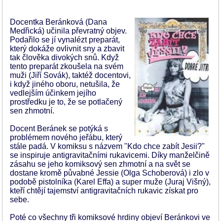
Docentka Beránková (Dana
Medřická) učinila převratný objev.
Podařilo se jí vynalézt preparát,
který dokáže ovlivnit sny a zbavit
tak člověka divokých snů. Když
tento preparát zkoušela na svém
muži (Jiří Sovák), taktéž docentovi,
i když jiného oboru, netušila, že
vedlejším účinkem jejího
prostředku je to, že se potlačený
sen zhmotní.
Docent Beránek se potýká s
problémem nového jeřábu, který
stále padá. V komiksu s názvem "Kdo chce zabít Jesii?"
se inspiruje antigravitačními rukavicemi. Díky manželčině
zásahu se jeho komiksový sen zhmotní a na svět se
dostane kromě půvabné Jessie (Olga Schoberová) i zlo v
podobě pistolníka (Karel Effa) a super muže (Juraj Višný),
kteří chtějí tajemství antigravitačních rukavic získat pro
sebe.
Poté co všechny tři komiksové hrdiny objeví Beránkovi ve