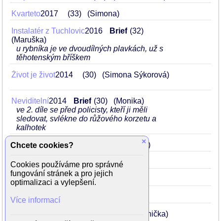
Kvarteto
2017
33
(Simona)
Instalatér z Tuchlovic
2016
Brief
32
(Maruška)
u rybníka je ve dvoudílných plavkách, už s
těhotenským bříškem
Život je život
2014
30
(Simona Sýkorová)
Neviditelní
2014
Brief
30
(Monika)
ve 2. díle se před policisty, kteří ji měli
sledovat, svlékne do růžového korzetu a
kalhotek
×
Definice lásky
2012
Brief
28
(Katka)
Chcete cookies?
Láska je láska
2012
28
(Milena)
Cookies používáme pro správné
fungování stránek a pro jejich
Svatá čtveřice
2011
27
optimalizaci a vylepšení.
Dokonalý svět (seriál)
2010
26
Více informací
Okresní přebor (seriál)
2009
25
(Janička)