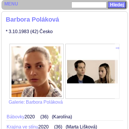
MENU
Barbora Poláková
* 3.10.1983
(42)
Česko
Galerie: Barbora Poláková
Bábovky
2020
36
(Karolína)
Krajina ve stínu
2020
36
(Marta Lišková)