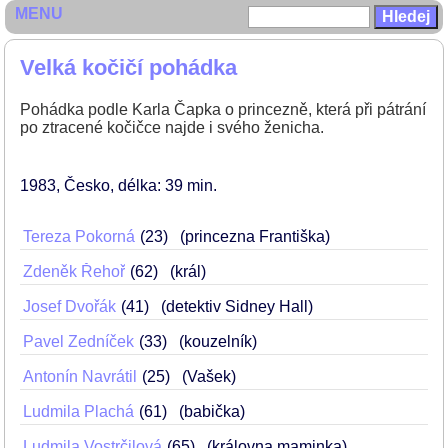
MENU
Velká kočičí pohádka
Pohádka podle Karla Čapka o princezně, která při pátrání
po ztracené kočičce najde i svého ženicha.
1983
Česko
délka: 39 min
Tereza Pokorná
23
(princezna Františka)
Zdeněk Řehoř
62
(král)
Josef Dvořák
41
(detektiv Sidney Hall)
Pavel Zedníček
33
(kouzelník)
Antonín Navrátil
25
(Vašek)
Ludmila Plachá
61
(babička)
Ludmila Vostrčilová
65
(královna maminka)