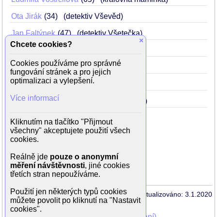
Ota Jirák
34
(detektiv Vševěd)
Jan Faltýnek
47
(detektiv Všetečka)
×
Chcete cookies?
Miloš Vávra
37
(detektiv Všudybyl)
Cookies používáme pro správné
Zuzana Šavrdová
38
(dvorní dáma)
fungování stránek a pro jejich
optimalizaci a vylepšení.
Kateřina Lírová
32
(dvorní dáma)
Více informací
Martina Hudečková
19
(dvorní dáma)
Kliknutím na tlačítko "Přijmout
všechny" akceptujete použití všech
Režie: Libuše Koutná
cookies.
Scénář: Eva Košlerová
Námět: Karel Čapek
Reálně jde
pouze o anonymní
Kamera: Věra Štinglová
měření návštěvnosti
, jiné cookies
Hudba: Vadim Petrov
třetích stran nepoužíváme.
Použití jen některých typů cookies
Aktualizováno: 3.1.2020
můžete povolit po kliknutí na "Nastavit
cookies".
Mohli jste vidět v TV (zobrazit starší vysílání)