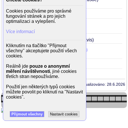
Cookies používáme pro správné
Koření života
2007
11
(Zoe)
fungování stránek a pro jejich
optimalizaci a vylepšení.
Santa Claus 3: Úniková klauzule
2006
10
(Trish)
Více informací
Život s Helenou
2004
8
(Sarah Davis)
Kliknutím na tlačítko "Přijmout
Deník princezny 2: Královské povinnosti
všechny" akceptujete použití všech
2004
8
(Parade Girl Carolina)
cookies.
Znamení
2002
6
(Bo Hess)
Reálně jde
pouze o anonymní
měření návštěvnosti
, jiné cookies
třetích stran nepoužíváme.
Aktualizováno: 28.6.2026
Použití jen některých typů cookies
můžete povolit po kliknutí na "Nastavit
cookies".
Přijmout všechny
Nastavit cookies