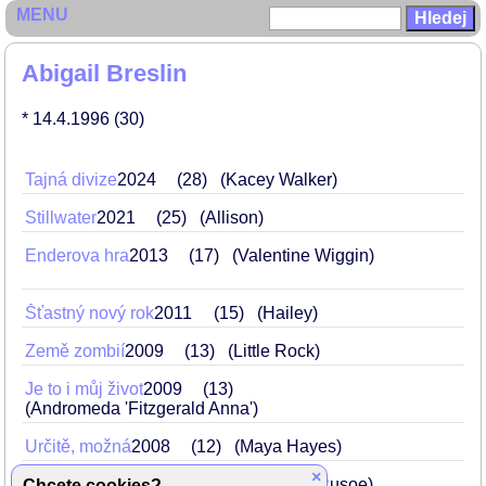
MENU
Abigail Breslin
* 14.4.1996
(30)
Tajná divize
2024
28
(Kacey Walker)
Stillwater
2021
25
(Allison)
Enderova hra
2013
17
(Valentine Wiggin)
Šťastný nový rok
2011
15
(Hailey)
Země zombií
2009
13
(Little Rock)
Je to i můj život
2009
13
(Andromeda 'Fitzgerald Anna')
Určitě, možná
2008
12
(Maya Hayes)
×
Zapomenutý ostrov
2008
12
(Nim Rusoe)
Chcete cookies?