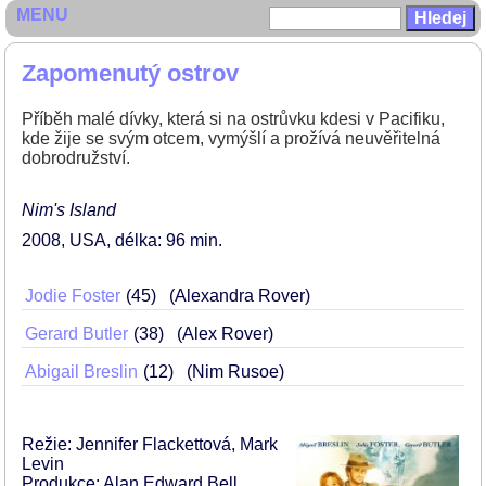
MENU
Zapomenutý ostrov
Příběh malé dívky, která si na ostrůvku kdesi v Pacifiku,
kde žije se svým otcem, vymýšlí a prožívá neuvěřitelná
dobrodružství.
Nim's Island
2008
USA
délka: 96 min
Jodie Foster
45
(Alexandra Rover)
Gerard Butler
38
(Alex Rover)
Abigail Breslin
12
(Nim Rusoe)
Režie: Jennifer Flackettová, Mark
Levin
Produkce: Alan Edward Bell,