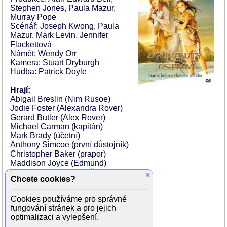
Stephen Jones, Paula Mazur,
Murray Pope
Scénář: Joseph Kwong, Paula
Mazur, Mark Levin, Jennifer
Flackettová
Námět: Wendy Orr
Kamera: Stuart Dryburgh
Hudba: Patrick Doyle
Hrají:
Abigail Breslin (Nim Rusoe)
Jodie Foster (Alexandra Rover)
Gerard Butler (Alex Rover)
Michael Carman (kapitán)
Mark Brady (účetní)
Anthony Simcoe (první důstojník)
Christopher Baker (prapor)
Maddison Joyce (Edmund)
Peter Callan (Edmundův otec)
×
Chcete cookies?
Rhonda Doyle (Edmundova matka)
Russell Butler (starý rybář)
Cookies používáme pro správné
Colin Gibson (Cruise Director)
fungování stránek a pro jejich
Bryan Probets (australský turista)
optimalizaci a vylepšení.
Penny Everingham (starší turistka)
Tony Bellette (starší turista)