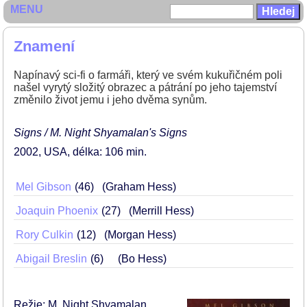
MENU
Znamení
Napínavý sci-fi o farmáři, který ve svém kukuřičném poli
našel vyrytý složitý obrazec a pátrání po jeho tajemství
změnilo život jemu i jeho dvěma synům.
Signs / M. Night Shyamalan's Signs
2002
USA
délka: 106 min
Mel Gibson
46
(Graham Hess)
Joaquin Phoenix
27
(Merrill Hess)
Rory Culkin
12
(Morgan Hess)
Abigail Breslin
6
(Bo Hess)
Režie: M. Night Shyamalan