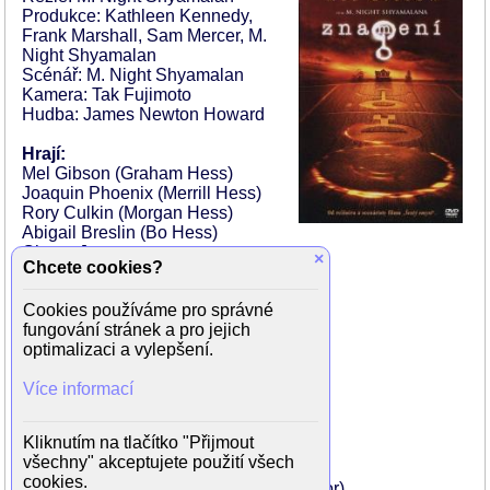
Produkce: Kathleen Kennedy,
Frank Marshall, Sam Mercer, M.
Night Shyamalan
Scénář: M. Night Shyamalan
Kamera: Tak Fujimoto
Hudba: James Newton Howard
Hrají:
Mel Gibson (Graham Hess)
Joaquin Phoenix (Merrill Hess)
Rory Culkin (Morgan Hess)
Abigail Breslin (Bo Hess)
Cherry Jones
×
Chcete cookies?
M. Night Shyamalan (Ray Reddy)
Patricia Kalember
Cookies používáme pro správné
Ted Sutton (SFC Cunningham)
fungování stránek a pro jejich
Merritt Wever (Tracey Abernathy)
optimalizaci a vylepšení.
Lanny Flaherty (pan Nathan)
Marion McCorry (paní Nathan)
Více informací
Michael Showalter (Lionel Prichard)
Clifford David (univerzitní profesro)
Rhonda Overby (Sarah Hughes)
Kliknutím na tlačítko "Přijmout
Greg Wood (TV hlasatel)
všechny" akceptujete použití všech
Paul L. Nolan (reportér Mexico City)
cookies.
Ukee Washington (Off-Screen TV Anchor)