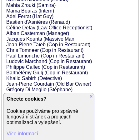
Mahia Zrouki (Samira)
Mama Bouras (Intern)
Adel Ferrat (Hat Guy)
Bastien d'Asnières (Renaud)
Céline Defay (Law Office Receptionist)
Alban Casterman (Manager)
Jacques Kounta (Massive Man
Jean-Pierre Taïeb (Cop in Restaurant)
Chris Tomneer (Cop in Restaurant)
Paul Limonche (Cop in Restaurant)
Ludovic Marchand (Cop in Restaurant)
Philippe Callec (Cop in Restaurant)
Barthélémy Giulj (Cop in Restaurant)
Khalid Sabirh (Detective)
Jean-Pierre Gourdain (Old Bar Owner)
Grégory Di Meglio (Stéphane)
Nicolas Dubus (Older Cop)
×
Chcete cookies?
Jérome Care-Aulanier (Detective)
Michel Bompoil (Rafe Laurent)
Cookies používáme pro správné
Louise Desmullier (Receptionist)
fungování stránek a pro jejich
Kelly Bellacci (Female Lawyer)
optimalizaci a vylepšení.
Sarah Brooks (Young Secretary)
Olivier Ho Hio Hen (Young Bar Owner)
Více informací
Olivier Cruveiller (Silver Hair)