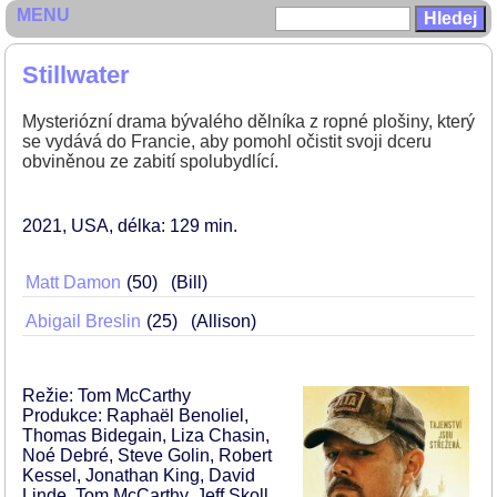
MENU
Stillwater
Mysteriózní drama bývalého dělníka z ropné plošiny, který
se vydává do Francie, aby pomohl očistit svoji dceru
obviněnou ze zabití spolubydlící.
2021
USA
délka: 129 min
Matt Damon
50
(Bill)
Abigail Breslin
25
(Allison)
Režie: Tom McCarthy
Produkce: Raphaël Benoliel,
Thomas Bidegain, Liza Chasin,
Noé Debré, Steve Golin, Robert
Kessel, Jonathan King, David
Linde, Tom McCarthy, Jeff Skoll,