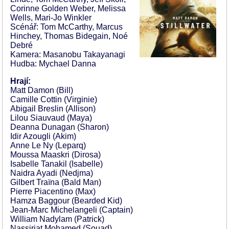
Corinne Golden Weber, Melissa
Wells, Mari-Jo Winkler
Scénář: Tom McCarthy, Marcus
Hinchey, Thomas Bidegain, Noé
Debré
Kamera: Masanobu Takayanagi
Hudba: Mychael Danna
Hrají:
Matt Damon (Bill)
Camille Cottin (Virginie)
Abigail Breslin (Allison)
Lilou Siauvaud (Maya)
Deanna Dunagan (Sharon)
Idir Azougli (Akim)
Anne Le Ny (Leparq)
Moussa Maaskri (Dirosa)
Isabelle Tanakil (Isabelle)
Naidra Ayadi (Nedjma)
Gilbert Traïna (Bald Man)
Pierre Piacentino (Max)
Hamza Baggour (Bearded Kid)
Jean-Marc Michelangeli (Captain)
William Nadylam (Patrick)
Nassiriat Mohamed (Souad)