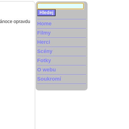
 Vánoce opravdu
Home
Filmy
Herci
Scény
Fotky
O webu
Soukromí