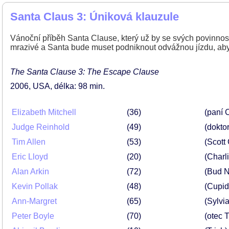
Santa Claus 3: Úniková klauzule
Vánoční příběh Santa Clause, který už by se svých povinnost
mrazivé a Santa bude muset podniknout odvážnou jízdu, aby 
The Santa Clause 3: The Escape Clause
2006
USA
délka: 98 min
Elizabeth Mitchell
36
(paní 
Judge Reinhold
49
(doktor
Tim Allen
53
(Scott 
Eric Lloyd
20
(Charl
Alan Arkin
72
(Bud 
Kevin Pollak
48
(Cupid
Ann-Margret
65
(Sylv
Peter Boyle
70
(otec 