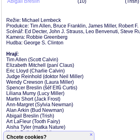
Abigail Breslin
10
(Trish)
Režie: Michael Lembeck
Produkce: Tim Allen, Bruce Franklin, James Miller, Robert F. 
Scénář: Ed Decter, John J. Strauss, Leo Benvenuti, Steve R
Kamera: Robbie Greenberg
Hudba: George S. Clinton
Hrají:
Tim Allen (Scott Calvin)
Elizabeth Mitchell (paní Claus)
Eric Lloyd (Charlie Calvin)
Judge Reinhold (doktor Neil Miller)
Wendy Crewson (Laura Miller)
Spencer Breslin (šéf Elfů Curtis)
Liliana Mumy (Lucy Miller)
Martin Short (Jack Frost)
Ann-Margret (Sylvia Newman)
Alan Arkin (Bud Newman)
Abigail Breslin (Trish)
Art LaFleur (Tooth Fairy)
Aisha Tyler (matka Nature)
Kevin Pollak (Cupid)
×
Chcete cookies?
Jay Thomas (Easter Bunny)