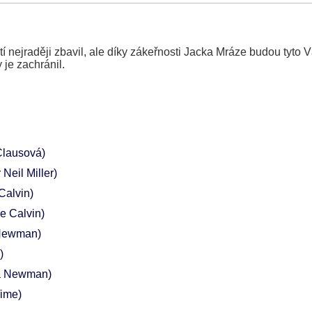
í nejraději zbavil, ale díky zákeřnosti Jacka Mráze budou tyto
je zachránil.
Clausová)
 Neil Miller)
Calvin)
ie Calvin)
Newman)
)
ia Newman)
Time)