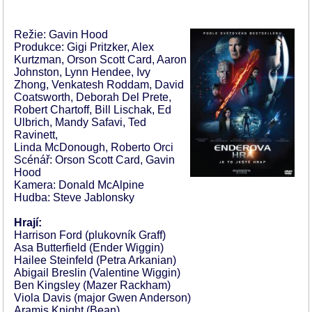
Režie: Gavin Hood
Produkce: Gigi Pritzker, Alex
Kurtzman, Orson Scott Card, Aaron
Johnston, Lynn Hendee, Ivy
Zhong, Venkatesh Roddam, David
Coatsworth, Deborah Del Prete,
Robert Chartoff, Bill Lischak, Ed
Ulbrich, Mandy Safavi, Ted
Ravinett,
Linda McDonough, Roberto Orci
Scénář: Orson Scott Card, Gavin
Hood
Kamera: Donald McAlpine
Hudba: Steve Jablonsky
Hrají:
Harrison Ford (plukovník Graff)
Asa Butterfield (Ender Wiggin)
Hailee Steinfeld (Petra Arkanian)
Abigail Breslin (Valentine Wiggin)
Ben Kingsley (Mazer Rackham)
Viola Davis (major Gwen Anderson)
Aramis Knight (Bean)