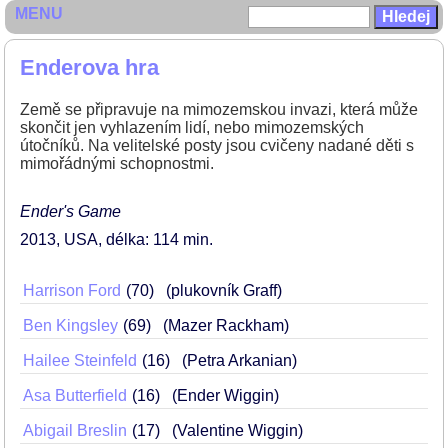
MENU
Enderova hra
Země se připravuje na mimozemskou invazi, která může
skončit jen vyhlazením lidí, nebo mimozemských
útočníků. Na velitelské posty jsou cvičeny nadané děti s
mimořádnými schopnostmi.
Ender's Game
2013
USA
délka: 114 min
Harrison Ford
70
(plukovník Graff)
Ben Kingsley
69
(Mazer Rackham)
Hailee Steinfeld
16
(Petra Arkanian)
Asa Butterfield
16
(Ender Wiggin)
Abigail Breslin
17
(Valentine Wiggin)