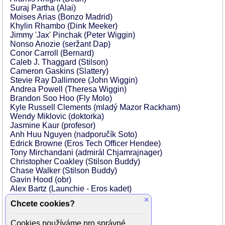
Suraj Partha (Alai)
Moises Arias (Bonzo Madrid)
Khylin Rhambo (Dink Meeker)
Jimmy 'Jax' Pinchak (Peter Wiggin)
Nonso Anozie (seržant Dap)
Conor Carroll (Bernard)
Caleb J. Thaggard (Stilson)
Cameron Gaskins (Slattery)
Stevie Ray Dallimore (John Wiggin)
Andrea Powell (Theresa Wiggin)
Brandon Soo Hoo (Fly Molo)
Kyle Russell Clements (mladý Mazor Rackham)
Wendy Miklovic (doktorka)
Jasmine Kaur (profesor)
Anh Huu Nguyen (nadporučík Soto)
Edrick Browne (Eros Tech Officer Hendee)
Tony Mirchandani (admirál Chjamrajnager)
Christopher Coakley (Stilson Buddy)
Chase Walker (Stilson Buddy)
Gavin Hood (obr)
Alex Bartz (Launchie - Eros kadet)
Noëlle Renée Bercy (drak)
×
Chcete cookies?
Blake Burt (Enderova skupina)
Matt Cipro (voják)
Cookies používáme pro správné
Cameron Fachman (kadet Wallace)