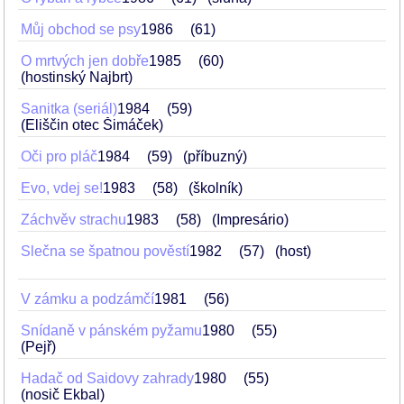
Můj obchod se psy
1986
61
O mrtvých jen dobře
1985
60
(hostinský Najbrt)
Sanitka (seriál)
1984
59
(Eliščin otec Šimáček)
Oči pro pláč
1984
59
(příbuzný)
Evo, vdej se!
1983
58
(školník)
Záchvěv strachu
1983
58
(Impresário)
Slečna se špatnou pověstí
1982
57
(host)
V zámku a podzámčí
1981
56
Snídaně v pánském pyžamu
1980
55
(Pejř)
Hadač od Saidovy zahrady
1980
55
(nosič Ekbal)