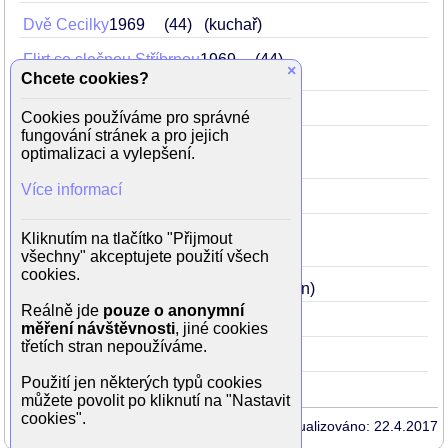
Dvě Cecilky
1969
44
(kuchař)
Flirt se slečnou Stříbrnou
1969
44
×
(Andrés)
Chcete cookies?
Pasťák
1969
44
Cookies používáme pro správné
fungování stránek a pro jejich
Princezna Pampeliška
1967
42
optimalizaci a vylepšení.
(městská stráž)
Více informací
Ženitba
1967
42
(Starikov)
Jak se stal Matěj Cvrček doktorem
1966
Kliknutím na tlačítko "Přijmout
41
všechny" akceptujete použití všech
cookies.
O chytré princezně
1966
41
(Emilián)
Reálně jde
pouze o anonymní
7 zabitých
1965
40
(opilec)
měření návštěvnosti
, jiné cookies
třetích stran nepoužíváme.
Neporažení
1956
31
(vojín Tonek)
Použití jen některých typů cookies
můžete povolit po kliknutí na "Nastavit
cookies".
Aktualizováno: 22.4.2017