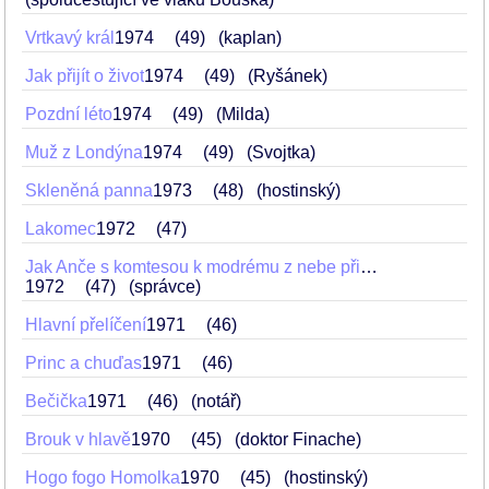
Vrtkavý král
1974
49
(kaplan)
Jak přijít o život
1974
49
(Ryšánek)
Pozdní léto
1974
49
(Milda)
Muž z Londýna
1974
49
(Svojtka)
Skleněná panna
1973
48
(hostinský)
Lakomec
1972
47
Jak Anče s komtesou k modrému z nebe přišly
1972
47
(správce)
Hlavní přelíčení
1971
46
Princ a chuďas
1971
46
Bečička
1971
46
(notář)
Brouk v hlavě
1970
45
(doktor Finache)
Hogo fogo Homolka
1970
45
(hostinský)