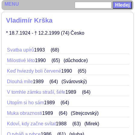
MENU
Vladimír Krška
* 18.7.1924
- † 12.2.1999
(74)
Česko
Svatba upírů
1993
68
Milostivé léto
1990
65
(důchodce)
Keď hviezdy boli červené
1990
65
Dlouhá míle
1989
64
(Svárovský)
V tomhle zámku straší, šéfe
1989
64
Utopím si ho sám
1989
64
Muka obraznosti
1989
64
(Strejcovský)
Kdoví, kdy začne svítat
1988
63
(Mirek)
O rybáři a rybce
1986
61
(sluha)