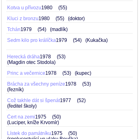
Kotva u přívozu
1980
55
Kluci z bronzu
1980
55
(doktor)
Tchán
1979
54
(madlík)
Sedm kilo pro králíčka
1979
54
(Kukačka)
Herecká dráha
1978
53
(Magdin otec Stodola)
Princ a večernice
1978
53
(kupec)
Brácha za všechny peníze
1978
53
(řezník)
Což takhle dát si špenát
1977
52
(ředitel školy)
Čert na zemi
1975
50
(Luciper, kníže Krvomír)
Lístek do památníku
1975
50
(spolucestující ve vlaku Bouška)