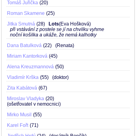
Tomáš Juřička
20
Roman Skamene
25
Jitka Smutná
28
Lots
(Eva Hošková)
při vstávání z postele se jí na chvilku vyhrne
noční košilka a ukáže, že nemá kalhotky
Dana Batulková
22
(Renata)
Miriam Kantorková
45
Alena Kreuzmannová
50
Vladimír Krška
55
(doktor)
Zita Kabátová
67
Miroslav Vladyka
20
(ošetřovatel v nemocnici)
Mirko Musil
55
Karel Fořt
71
Jindřich Hrdý
24
(desátník Benčík)