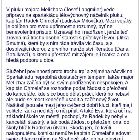
V pluku majora Melichara (Josef Langmiler) vede
přípravu na spartakiádu tělovýchovný náčelník pluku,
kapitán Radek Chmelař (Ladislav Mrkvička). Mezi vojáky
je oblíben pro svou upřímnost a rozumný, byť ne
benevolentní přístup. Uznávají ho i nadřízení, jenže teď
zrovna má trochu osobní starosti s přítelkyní Evou (Jitka
Smutná), která by s ním ráda trávila víc času, a s
dospívající dcerou z prvního manželství Renatou (Dana
Batulková), o kterou přestává mít zájem její matka a ona
hledá podporu u otce.
Služební povinnosti proto trochu trpí a zejména nácvik na
Spartakiádu neprobíhá dostatečným tempem, takže major
Melichar začíná být se svým podřízeným nespokojen. A
kapitán Chmelař se rozhodne podat žádost o přeložení
do kanceláře, kde sice bude dělat práci, která ho nebaví,
ale bude se moct konečně usadit a začít nový život.
Naštěstí jsou ale mezi jeho cvičenci dobří kluci, kteří mají
velitele rádi a nechtějí o něj přijít. A také Eva, která učí na
základní škole ve městě, pochopí, že Radek by nebyl v
kanceláři šťastný, a tak podá žádost o přeložení ona, do
školy blíž k Radkovu útvaru. Škoda jen, že kvůli
nakopnutému kotníku nemůže kapitán Chmelař sledovat
svoje chlapce přímo na Strahově, ale jen na televizní