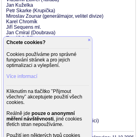
Jan Kuželka
Petr Skarke (Krupička)
Miroslav Zounar (generálmajor, velitel divize)
Karel Chromík
Jiří Sequens ml.
Jan Cmíral (Doubrava)
Tomáš Juřička
×
Chcete cookies?
Roman Skamene
Jitka Smutná (Eva Hošková)
Cookies používáme pro správné
Dana Batulková (Renata)
fungování stránek a pro jejich
Jitka Malíková (redaktorka Gabriela)
optimalizaci a vylepšení.
Miriam Kantorková
Alena Kreuzmannová
Více informací
Radka Mayerová
Vladimír Krška (doktor)
Vladimír Klemens
Kliknutím na tlačítko "Přijmout
Mirko Musil
všechny" akceptujete použití všech
Ivo Niederla
cookies.
Zdeňka Burdová
Karel Fořt
Reálně jde
pouze o anonymní
Zita Kabátová
měření návštěvnosti
, jiné cookies
Miroslav Vladyka (ošetřovatel v nemocnici)
třetích stran nepoužíváme.
Použití jen některých typů cookies