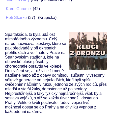
Karel Chromík
42
Petr Skarke
37
(Krupička)
Spartakiáda, to byla událost
mimořádného významu. Celý
národ nacvičoval sestavy, které se
pak předváděly při okresních
přehlídkách a ve finále v Praze na
Strahovském stadionu, kde na
obrovské ploše působily
choreografie opravdu velkolepě.
Do cvičení se, ať už více či méně
nadšeně nebo až z obavy odmítnou, zúčastnily všechny
věkové generace od nejmladších, kteří byli spíše
cvičebním náčiním v rukou jednoho ze svých rodičů, přes
mladší a starší žáky, dorostence až po seniory.
Nejprestižnější, a taky fyzicky nejnáročnější, však byla
sestava vojáků, s níž se každý útvar snažil dostat do
Prahy. Velitelé kvůli pochvale, řadoví vojáci kvůli
možnosti dostat se do Prahy a na chvilku vypnout z
každodenní pakárny.