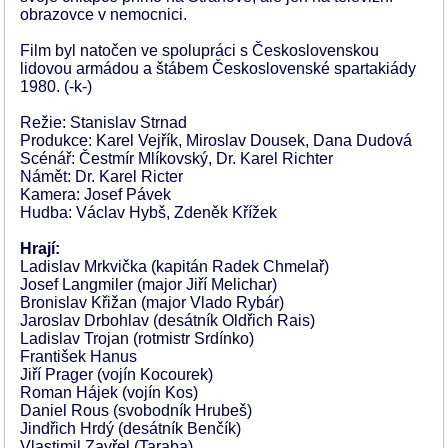
obrazovce v nemocnici.
Film byl natočen ve spolupráci s Československou
lidovou armádou a štábem Československé spartakiády
1980. (-k-)
Režie: Stanislav Strnad
Produkce: Karel Vejřík, Miroslav Dousek, Dana Dudová
Scénář: Čestmír Mlíkovský, Dr. Karel Richter
Námět: Dr. Karel Ricter
Kamera: Josef Pávek
Hudba: Václav Hybš, Zdeněk Křížek
Hrají:
Ladislav Mrkvička (kapitán Radek Chmelař)
Josef Langmiler (major Jiří Melichar)
Bronislav Křižan (major Vlado Rybár)
Jaroslav Drbohlav (desátník Oldřich Rais)
Ladislav Trojan (rotmistr Srdínko)
František Hanus
Jiří Prager (vojín Kocourek)
Roman Hájek (vojín Kos)
Daniel Rous (svobodník Hrubeš)
Jindřich Hrdý (desátník Benčík)
Vlastimil Zavřel (Taraba)