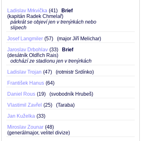
Ladislav Mrkvička
41
Brief
(kapitán Radek Chmelař)
párkrát se objeví jen v trenýrkách nebo
slipech
Josef Langmiler
57
(major Jiří Melichar)
Jaroslav Drbohlav
33
Brief
(desátník Oldřich Rais)
odchází ze stadionu jen v trenýrkách
Ladislav Trojan
47
(rotmistr Srdínko)
František Hanus
64
Daniel Rous
19
(svobodník Hrubeš)
Vlastimil Zavřel
25
(Taraba)
Jan Kuželka
33
Miroslav Zounar
48
(generálmajor, velitel divize)