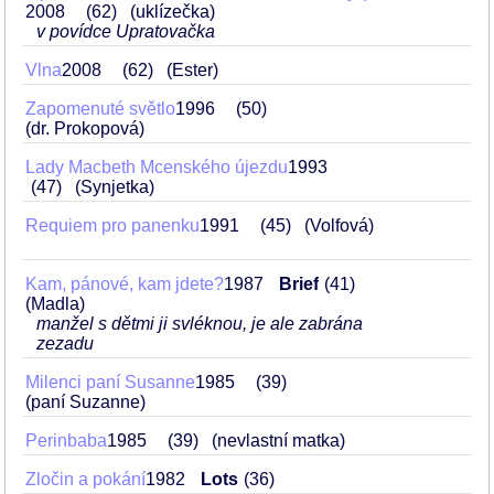
2008
62
(uklízečka)
v povídce Upratovačka
Vlna
2008
62
(Ester)
Zapomenuté světlo
1996
50
(dr. Prokopová)
Lady Macbeth Mcenského újezdu
1993
47
(Synjetka)
Requiem pro panenku
1991
45
(Volfová)
Kam, pánové, kam jdete?
1987
Brief
41
(Madla)
manžel s dětmi ji svléknou, je ale zabrána
zezadu
Milenci paní Susanne
1985
39
(paní Suzanne)
Perinbaba
1985
39
(nevlastní matka)
Zločin a pokání
1982
Lots
36