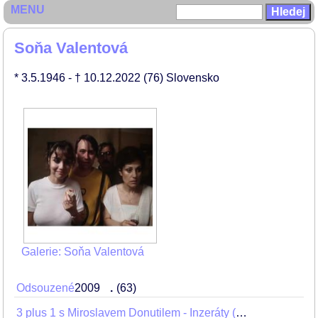
MENU
Soňa Valentová
* 3.5.1946
- † 10.12.2022
(76)
Slovensko
Galerie: Soňa Valentová
Odsouzené
2009
.
63
3 plus 1 s Miroslavem Donutilem - Inzeráty (Dvě plus jeden, Upratovačka, Kořeny)