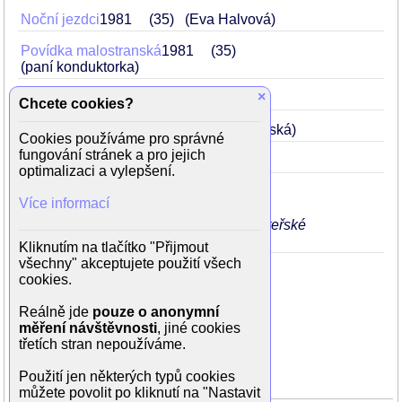
Noční jezdci
1981
35
(Eva Halvová)
Povídka malostranská
1981
35
(paní konduktorka)
×
Nebezpečné známosti
1980
34
Chcete cookies?
Paleta lásky
1976
Brief+
30
(Slavínská)
Cookies používáme pro správné
fungování stránek a pro jejich
Zlozor
1971
25
(Zuzka)
optimalizaci a vylepšení.
Kladivo na čarodějnice
1969
Hot
23
Více informací
(Zuzana Voglicková)
Inkvizitor hledá ďáblovo znamení (mateřské
znaménko) na jejím nahém těle
Kliknutím na tlačítko "Přijmout
všechny" akceptujete použití všech
cookies.
Reálně jde
pouze o anonymní
Rodinné vztahy
měření návštěvnosti
, jiné cookies
třetích stran nepoužíváme.
dcera
Katarina Hasprová
dcera
Natália Hasprová
Použití jen některých typů cookies
můžete povolit po kliknutí na "Nastavit