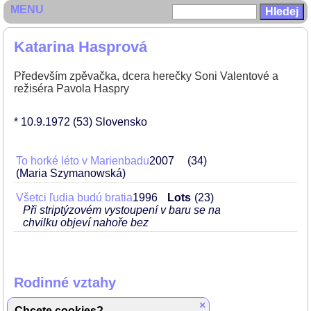
MENU
Katarina Hasprová
Především zpěvačka, dcera herečky Soni Valentové a
režiséra Pavola Haspry
* 10.9.1972
(53)
Slovensko
To horké léto v Marienbadu
2007
34
(Maria Szymanowská)
Všetci ľudia budú bratia
1996
Lots
23
Při striptýzovém vystoupení v baru se na
chvilku objeví nahoře bez
Rodinné vztahy
×
matka
Soňa Valentová
Chcete cookies?