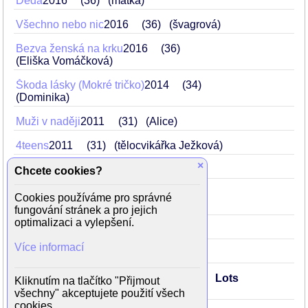
Děda
2016
36
(matka)
Všechno nebo nic
2016
36
(švagrová)
Bezva ženská na krku
2016
36
(Eliška Vomáčková)
Škoda lásky (Mokré tričko)
2014
34
(Dominika)
Muži v naději
2011
31
(Alice)
4teens
2011
31
(tělocvikářka Ježková)
×
Sejít z cesty
2010
30
(Daniela)
Chcete cookies?
Kawasakiho růže
2009
29
Cookies používáme pro správné
(televizní reportérka Radka)
fungování stránek a pro jejich
optimalizaci a vylepšení.
Sněžná noc
2009
29
(Lena)
Více informací
Velkofilm
2007
27
Obsluhoval jsem anglického krále
2006
Lots
Kliknutím na tlačítko "Přijmout
26
(Jaruška)
všechny" akceptujete použití všech
cookies.