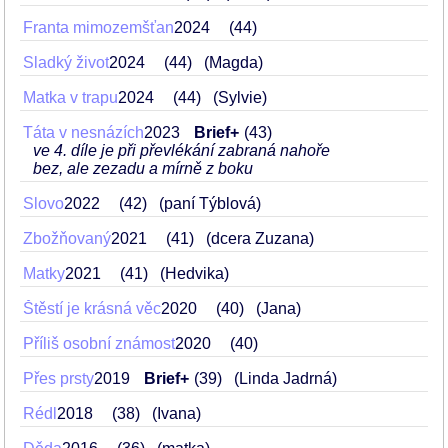
Franta mimozemšťan
2024
44
Sladký život
2024
44
(Magda)
Matka v trapu
2024
44
(Sylvie)
Táta v nesnázích
2023
Brief+
43
ve 4. díle je při převlékání zabraná nahoře
bez, ale zezadu a mírně z boku
Slovo
2022
42
(paní Týblová)
Zbožňovaný
2021
41
(dcera Zuzana)
Matky
2021
41
(Hedvika)
Štěstí je krásná věc
2020
40
(Jana)
Příliš osobní známost
2020
40
Přes prsty
2019
Brief+
39
(Linda Jadrná)
Rédl
2018
38
(Ivana)