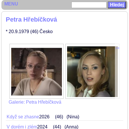
MENU
Petra Hřebíčková
* 20.9.1979
(46)
Česko
Galerie: Petra Hřebíčková
Když se zhasne
2026
46
(Nina)
V dorém i zlém
2024
44
(Anna)