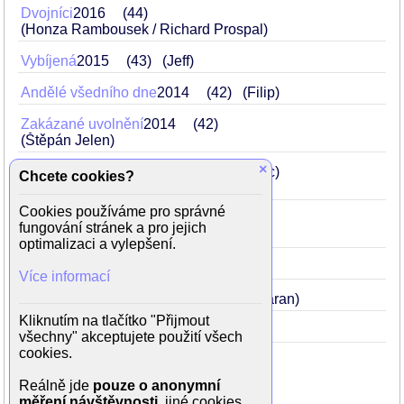
Dvojníci
2016
44
(Honza Rambousek / Richard Prospal)
Vybíjená
2015
43
(Jeff)
Andělé všedního dne
2014
42
(Filip)
Zakázané uvolnění
2014
42
(Štěpán Jelen)
×
Krásno
2014
Lots
42
(Adam Němec)
Chcete cookies?
při spěchu za Monikou ukáže zadek
Cookies používáme pro správné
Occamova břitva
2013
41
fungování stránek a pro jejich
(Libor Vavruška)
optimalizaci a vylepšení.
Perfect Days
2011
39
(Richard)
Více informací
Útěk do Budína
2002
30
(Tomáš Baran)
Kliknutím na tlačítko "Přijmout
Den, kdy nevyšlo slunce
2001
29
všechny" akceptujete použití všech
cookies.
Reálně jde
pouze o anonymní
měření návštěvnosti
, jiné cookies