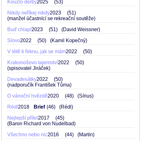
Kouzlo derby
2025
53
Nikdy neříkej nikdy
2023
51
(manžel účastnící se rekreační soutěže)
Buď chlap!
2023
51
(David Weissner)
Slovo
2022
50
(Kamil Kopečný)
V létě ti řeknu, jak se mám
2022
50
Krakonošovo tajemství
2022
50
(spisovatel Jiráček)
Devadesátky
2022
50
(nadporučík František Tůma)
O vánoční hvězdě
2020
48
(Sírius)
Rédl
2018
Brief
46
(Rédl)
Nejlepší přítel
2017
45
(Baron Richard von Nudelbad)
Všechno nebo nic
2016
44
(Martin)