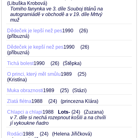
(Libuška Krobová)
Tomiho fanynka ve 3. díle Souboj titánů na
autogramiádě v obchodě a v 19. díle Mrtvý
muž
Dědeček je lepší než pes
1990
26
(příbuzná)
Dědeček je kepší než pes
1990
26
(příbuzná)
Tichá bolest
1990
26
(Štěpka)
O princi, který měl smůlu
1989
25
(Kristína)
Muka obraznosti
1989
25
(Stázi)
Zlatá flétna
1988
24
(princezna Klára)
Chlapci a chlapi
1988
Lots-
24
(Zuzana)
v 7. díle si nechá rozepnout košili a na chvíli
jí vykoukne ňadro
Rodáci
1988
24
(Helena Jiřičková)