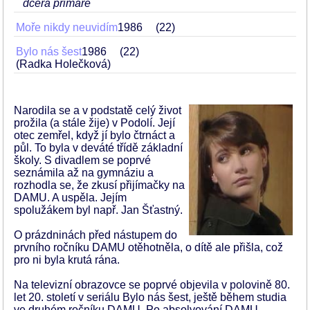
dcera primáře
Moře nikdy neuvidím
1986
22
Bylo nás šest
1986
22
(Radka Holečková)
Narodila se a v podstatě celý život
prožila (a stále žije) v Podolí. Její
otec zemřel, když jí bylo čtrnáct a
půl. To byla v deváté třídě základní
školy. S divadlem se poprvé
seznámila až na gymnáziu a
rozhodla se, že zkusí přijímačky na
DAMU. A uspěla. Jejím
spolužákem byl např. Jan Šťastný.
O prázdninách před nástupem do
prvního ročníku DAMU otěhotněla, o dítě ale přišla, což
pro ni byla krutá rána.
Na televizní obrazovce se poprvé objevila v polovině 80.
let 20. století v seriálu Bylo nás šest, ještě během studia
ve druhém ročníku DAMU. Po absolvování DAMU