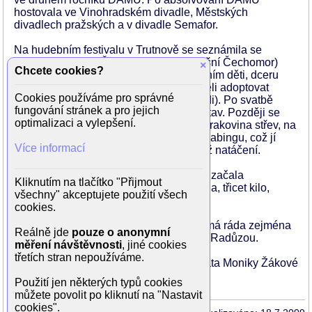
hostovala ve Vinohradském divadle, Městských
divadlech pražských a v divadle Semafor.
Na hudebním festivalu v Trutnově se seznámila se
vedoucím kapely Českomoravská (dnešní Čechomor)
×
Chcete cookies?
Jiřím Břenkem, kterého si vzala a má s ním děti, dceru
Aničku, syny Jana a Václava, navíc chtěli adoptovat
Cookies používáme pro správné
Luďka (toho nakonec adoptovali sousedi). Po svatbě
fungování stránek a pro jejich
přestala hrát a odešla za mužem do Svitav. Později se
optimalizaci a vylepšení.
vrátili do Prahy. Rodinné štěstí přervala rakovina střev, na
kterou manžel Jiří zemřel. Pracovala v dabingu, což jí
Více informací
jako samotné matce vyhovovalo víc, než natáčení.
Začala trpět depresemi, v prosinci 2003 začala
Kliknutím na tlačítko "Přijmout
navštěvovat psychiatra. Od mládí přibrala, třicet kilo,
všechny" akceptujete použití všech
nechce se s tím ale smířit.
cookies.
Kromě herectví ráda zpívá, koncertuje, má ráda zejména
Reálně jde
pouze o anonymní
folklórní písně. Kamarádí se zpěvačkou Radůzou.
měření návštěvnosti
, jiné cookies
třetích stran nepoužíváme.
Podle pořadu
České televize
13. komnata Moniky Žákové
(2009). (-k-)
Použití jen některých typů cookies
můžete povolit po kliknutí na "Nastavit
cookies".