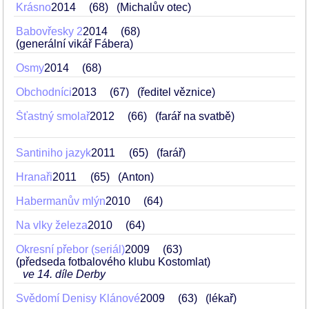
Krásno
2014
68
(Michalův otec)
Babovřesky 2
2014
68
(generální vikář Fábera)
Osmy
2014
68
Obchodníci
2013
67
(ředitel věznice)
Šťastný smolař
2012
66
(farář na svatbě)
Santiniho jazyk
2011
65
(farář)
Hranaři
2011
65
(Anton)
Habermanův mlýn
2010
64
Na vlky železa
2010
64
Okresní přebor (seriál)
2009
63
(předseda fotbalového klubu Kostomlat)
ve 14. díle Derby
Svědomí Denisy Klánové
2009
63
(lékař)