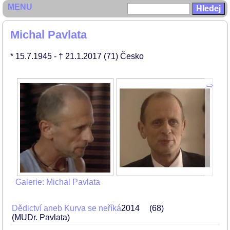
MENU
Michal Pavlata
* 15.7.1945
- † 21.1.2017
(71)
Česko
Galerie: Michal Pavlata
Dědictví aneb Kurva se neříká
2014
68
(MUDr. Pavlata)