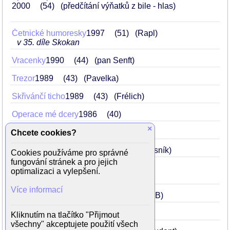
2000
54
(předčítání výňatků z bile - hlas)
Četnické humoresky
1997
51
(Rapl)
v 35. díle Skokan
Vracenky
1990
44
(pan Senft)
Trezor
1989
43
(Pavelka)
Skřivánčí ticho
1989
43
(Frélich)
Operace mé dcery
1986
40
×
Až do konce
1984
38
(Horst)
Chcete cookies?
O Honzovi a Barušce
1977
31
(chasník)
Cookies používáme pro správné
fungování stránek a pro jejich
Honza a Růžová panenka
1974
28
optimalizaci a vylepšení.
(Honza)
Více informací
Kvočny a král
1974
28
(příslušník VB)
Zlá noc
1973
27
(Honza Semerád)
Kliknutím na tlačítko "Přijmout
všechny" akceptujete použití všech