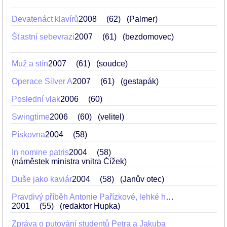
Devatenáct klavírů
2008
62
(Palmer)
Šťastní sebevrazi
2007
61
(bezdomovec)
Muž a stín
2007
61
(soudce)
Operace Silver A
2007
61
(gestapák)
Poslední vlak
2006
60
Swingtime
2006
60
(velitel)
Pískovna
2004
58
In nomine patris
2004
58
(náměstek ministra vnitra Čížek)
Duše jako kaviár
2004
58
(Janův otec)
Pravdivý příběh Antonie Pařízkové, lehké holky s dobrým srdcem
2001
55
(redaktor Hupka)
Zpráva o putování studentů Petra a Jakuba