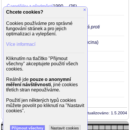
Čarodějky z předměstí
1990
36
×
(Veroničina matka)
Chcete cookies?
Papilio
1986
Hot
32
(Anna)
Cookies používáme pro správné
ukáže se pěkně naplno, i když zabraná proti
fungování stránek a pro jejich
oknu
optimalizaci a vylepšení.
Této noci v tomto vlaku
1984
30
(Lucina)
Více informací
Rovnováha
1983
29
Kliknutím na tlačítko "Přijmout
všechny" akceptujete použití všech
Komtesa Mary
1983
29
cookies.
Hedvika
1979
25
(Hedvika)
Reálně jde
pouze o anonymní
měření návštěvnosti
, jiné cookies
Poslední koncert
1979
25
třetích stran nepoužíváme.
(Evženie Clam-Martinic)
Použití jen některých typů cookies
můžete povolit po kliknutí na "Nastavit
cookies".
Aktualizováno: 1.5.2004
Přijmout všechny
Nastavit cookies