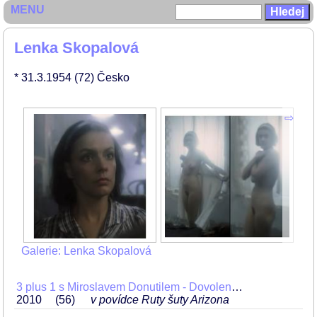
MENU
Lenka Skopalová
* 31.3.1954
(72)
Česko
Galerie: Lenka Skopalová
3 plus 1 s Miroslavem Donutilem - Dovolená (Parohy na kole, Ruty šuty Arizona, Řecko není všecko)
2010
56
v povídce Ruty šuty Arizona