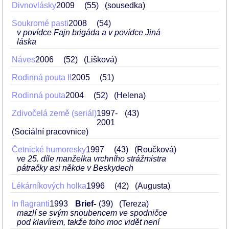
Divnovlásky
2009
55
(sousedka)
Soukromé pasti
2008
54
v povídce Fajn brigáda a v povídce Jiná
láska
Náves
2006
52
(Lišková)
Rodinná pouta II
2005
51
Rodinná pouta
2004
52
(Helena)
Zdivočelá země (seriál)
1997-
43
2001
(Sociální pracovnice)
Četnické humoresky
1997
43
(Roučková)
ve 25. díle manželka vrchního strážmistra
pátračky asi někde v Beskydech
Lékárníkových holka
1996
42
(Augusta)
In flagranti
1993
Brief-
39
(Tereza)
mazlí se svým snoubencem ve spodničce
pod klavírem, takže toho moc vidět není