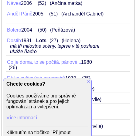
Náves
2006
52
(Ančina matka)
Anděl Páně
2005
51
(Archanděl Gabriel)
Bolero
2004
50
(Peňázová)
Dostih
1981
Lots-
27
(Helena)
má tři milostné scény, teprve v té poslední
ukáže ňadro
Co je doma, to se počítá, pánové...
1980
26
Dívka světových parametrů
1979
25
×
Chcete cookies?
Volání rodu
1978
24
(Šťastná chvíle)
Cookies používáme pro správné
Na Veliké řece
1978
24
(Šťastná chvíle)
fungování stránek a pro jejich
optimalizaci a vylepšení.
Pumpaři od Zlaté podkovy
1978
24
(Dana)
Více informací
Osada havranů
1977
23
(Šťastná chvíle)
Kliknutím na tlačítko "Přijmout