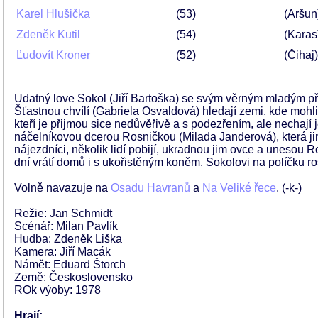
Karel Hlušička
53
(Aršun
Zdeněk Kutil
54
(Karas
Ľudovít Kroner
52
(Čihaj)
Udatný love Sokol (Jiří Bartoška) se svým věrným mladým p
Šťastnou chvílí (Gabriela Osvaldová) hledají zemi, kde mohli 
kteří je přijmou sice nedůvěřivě a s podezřením, ale nechají 
náčelníkovou dcerou Rosničkou (Milada Janderová), která j
nájezdníci, několik lidí pobijí, ukradnou jim ovce a unesou R
dní vrátí domů i s ukořistěným koněm. Sokolovi na políčku ros
Volně navazuje na
Osadu Havranů
a
Na Veliké řece
. (-k-)
Režie: Jan Schmidt
Scénář: Milan Pavlík
Hudba: Zdeněk Liška
Kamera: Jiří Macák
Námět: Eduard Štorch
Země: Československo
ROk výoby: 1978
Hrají: