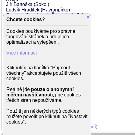
Jiří Bartoška (Sokol)
Ludvík Hradílek (Havranpírko)
Gabriela Osvaldová (Šťastná chvíle)
×
Chcete cookies?
Milada Janderová (Rosnička)
Miroslav Moravec (Křikavec)
Cookies používáme pro správné
Ladislav Křiváček (Beran)
fungování stránek a pro jejich
Jaroslav Rava (Hvizd)
optimalizaci a vylepšení.
Karel Hlušička (Aršun)
Zdeněk Srstka (Muž s lasturou)
Více informací
Bořivoj Navrátil (Kupec Ger)
Bohumil Vávra (Starý Havran)
Beta Poničanová (Tlapa)
Kliknutím na tlačítko "Přijmout
Marie Popelková Stařena)
všechny" akceptujete použití všech
Jana Skořepová (Vranka)
cookies.
Helena Malehová (Hrabalka)
Zdeněk Kutil (Karas)
Reálně jde
pouze o anonymní
Ľudovít Kroner (Čihaj)
měření návštěvnosti
, jiné cookies
Václav Stýblo (Kňučák)
třetích stran nepoužíváme.
Použití jen některých typů cookies
můžete povolit po kliknutí na "Nastavit
cookies".
Mohli jste vidět v TV (zobrazit starší vysílání)