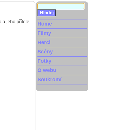
 a jeho přítele
Home
Filmy
Herci
Scény
Fotky
O webu
Soukromí