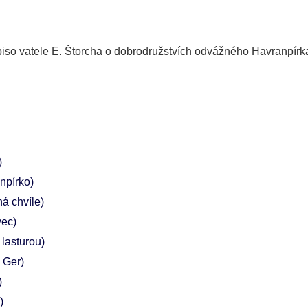
spiso vatele E. Štorcha o dobrodružstvích odvážného Havranpírka
)
npírko)
ná chvíle)
vec)
 lasturou)
 Ger)
)
)