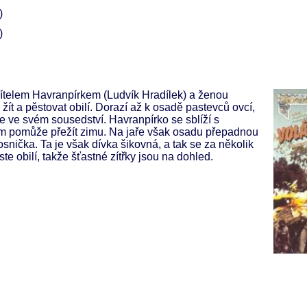
)
)
řítelem Havranpírkem (Ludvík Hradílek) a ženou
žít a pěstovat obilí. Dorazí až k osadě pastevců ovcí,
je ve svém sousedství. Havranpírko se sblíží s
im pomůže přežít zimu. Na jaře však osadu přepadnou
osnička. Ta je však dívka šikovná, a tak se za několik
te obilí, takže šťastné zítřky jsou na dohled.