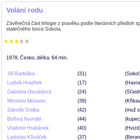
Volání rodu
Závěrečná část trilogie z pravěku podle literárních předloh 
statečného lovce Sokola.
1978
Česko
délka: 64 min
Jiří Bartoška
31
(Sokol
Ludvík Hradílek
17
(Havra
Gabriela Osvaldová
24
(Šťast
Miroslav Moravec
39
(Křika
Zdeněk Srstka
42
(muž s
Bořivoj Navrátil
44
(kupec
Vladimír Hrabánek
40
(Hvizd
Ladislav Křiváček
37
(Beran