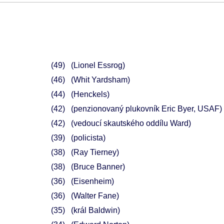
49
(Lionel Essrog)
46
(Whit Yardsham)
44
(Henckels)
42
(penzionovaný plukovník Eric Byer, USAF)
42
(vedoucí skautského oddílu Ward)
39
(policista)
38
(Ray Tierney)
38
(Bruce Banner)
36
(Eisenheim)
36
(Walter Fane)
35
(král Baldwin)