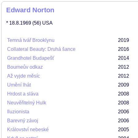
Edward Norton
* 18.8.1969
(56)
USA
Temná tvář Brooklynu
2019
Collateral Beauty: Druhá šance
2016
Grandhotel Budapešť
2014
Bourneův odkaz
2012
Až vyjde měsíc
2012
Umění lhát
2009
Hrdost a sláva
2008
Neuvěřitelný Hulk
2008
Iluzionista
2006
Barevný závoj
2006
Království nebeské
2005