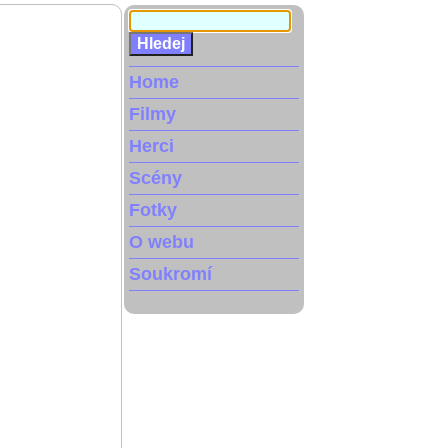
Home
Filmy
Herci
Scény
Fotky
O webu
Soukromí