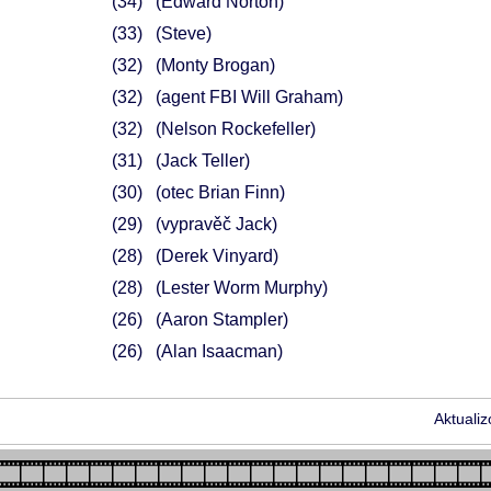
34
(Edward Norton)
33
(Steve)
32
(Monty Brogan)
32
(agent FBI Will Graham)
32
(Nelson Rockefeller)
31
(Jack Teller)
30
(otec Brian Finn)
29
(vypravěč Jack)
28
(Derek Vinyard)
28
(Lester Worm Murphy)
26
(Aaron Stampler)
26
(Alan Isaacman)
Aktuali