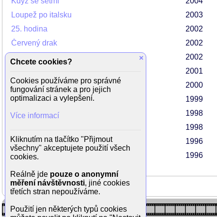
Když se setmí
2004
Loupež po italsku
2003
25. hodina
2002
Červený drak
2002
Frida
2002
×
Chcete cookies?
Kdo s koho
2001
Cookies používáme pro správné
Rabín, kněz a krásná blondýna
2000
fungování stránek a pro jejich
optimalizaci a vylepšení.
Klub rváčů
1999
Kult hákového kříže
1998
Více informací
Hráči
1998
Kliknutím na tlačítko "Přijmout
Prvotní strach
1996
všechny" akceptujete použití všech
Lid versus Larry Flynt
1996
cookies.
Reálně jde
pouze o anonymní
měření návštěvnosti
, jiné cookies
třetích stran nepoužíváme.
Použití jen některých typů cookies