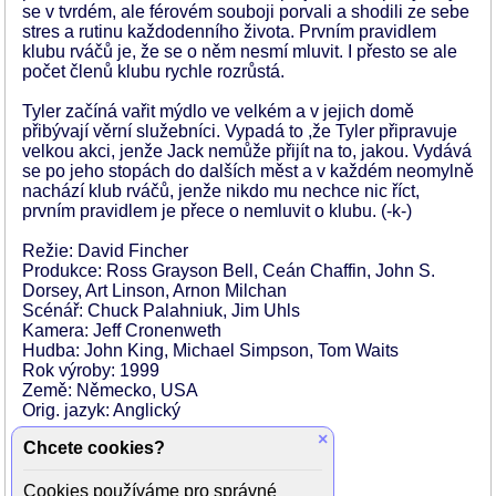
se v tvrdém, ale férovém souboji porvali a shodili ze sebe
stres a rutinu každodenního života. Prvním pravidlem
klubu rváčů je, že se o něm nesmí mluvit. I přesto se ale
počet členů klubu rychle rozrůstá.
Tyler začíná vařit mýdlo ve velkém a v jejich domě
přibývají věrní služebníci. Vypadá to ,že Tyler připravuje
velkou akci, jenže Jack nemůže přijít na to, jakou. Vydává
se po jeho stopách do dalších měst a v každém neomylně
nachází klub rváčů, jenže nikdo mu nechce nic říct,
prvním pravidlem je přece o nemluvit o klubu. (-k-)
Režie: David Fincher
Produkce: Ross Grayson Bell, Ceán Chaffin, John S.
Dorsey, Art Linson, Arnon Milchan
Scénář: Chuck Palahniuk, Jim Uhls
Kamera: Jeff Cronenweth
Hudba: John King, Michael Simpson, Tom Waits
Rok výroby: 1999
Země: Německo, USA
Orig. jazyk: Anglický
×
Chcete cookies?
Hrají:
Edward Norton (vypravěč Jack)
Brad Pitt (Tyler Durden)
Cookies používáme pro správné