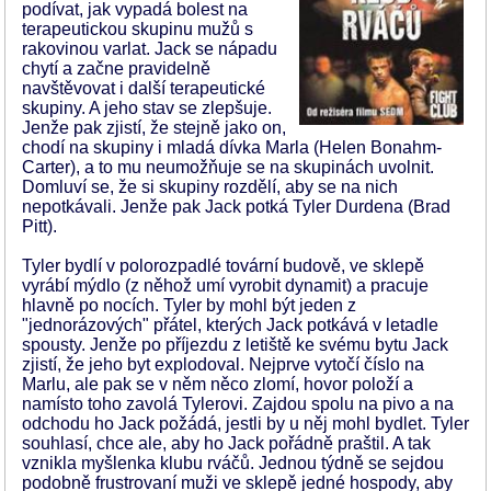
podívat, jak vypadá bolest na
terapeutickou skupinu mužů s
rakovinou varlat. Jack se nápadu
chytí a začne pravidelně
navštěvovat i další terapeutické
skupiny. A jeho stav se zlepšuje.
Jenže pak zjistí, že stejně jako on,
chodí na skupiny i mladá dívka Marla (Helen Bonahm-
Carter), a to mu neumožňuje se na skupinách uvolnit.
Domluví se, že si skupiny rozdělí, aby se na nich
nepotkávali. Jenže pak Jack potká Tyler Durdena (Brad
Pitt).
Tyler bydlí v polorozpadlé tovární budově, ve sklepě
vyrábí mýdlo (z něhož umí vyrobit dynamit) a pracuje
hlavně po nocích. Tyler by mohl být jeden z
"jednorázových" přátel, kterých Jack potkává v letadle
spousty. Jenže po příjezdu z letiště ke svému bytu Jack
zjistí, že jeho byt explodoval. Nejprve vytočí číslo na
Marlu, ale pak se v něm něco zlomí, hovor položí a
namísto toho zavolá Tylerovi. Zajdou spolu na pivo a na
odchodu ho Jack požádá, jestli by u něj mohl bydlet. Tyler
souhlasí, chce ale, aby ho Jack pořádně praštil. A tak
vznikla myšlenka klubu rváčů. Jednou týdně se sejdou
podobně frustrovaní muži ve sklepě jedné hospody, aby