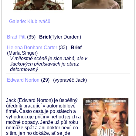
Galerie: Klub rváčů
Brad Pitt
35
Brief
(Tyler Durden)
Helena Bonham-Carter
33
Brief
(Marla Singer)
V milostné scéně je sice nahá, ale v
Jackových představách je obraz
deformovaný
Edward Norton
29
(vypravěč Jack)
Jack (Edward Norton) je úspěšný
úředník pracující v automobilové
firmě. Často cestuje po státech a
vyhodnocuje příčiny nehod jejich a
možné dopady. Jenže už půl roku
nemůže spát a ani doktor neví, co
s tím, jen ho dokáže, ať se jde