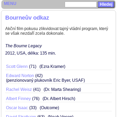
MENU
Bourneův odkaz
Akční film pokusu zlikvidovat tajný vládní program, který
se však nezdaří zcela dokonale.
The Bourne Legacy
2012
USA
délka: 135 min
Scott Glenn
71
(Ezra Kramer)
Edward Norton
42
(penzionovaný plukovník Eric Byer, USAF)
Rachel Weisz
41
(Dr. Marta Shearing)
Albert Finney
76
(Dr. Albert Hirsch)
Oscar Isaac
33
(Outcome)
David Strathairn
63
(Noah Vosen)