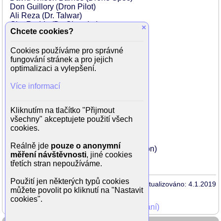
Don Guillory (Dron Pilot)
Ali Reza (Dr. Talwar)
Gita Reddy (Dr. Chandra)
×
Chcete cookies?
Tom Riis Farrell (Blue Lab doktor)
Steve Routman (Blue Lab doktor)
Cookies používáme pro správné
Peter Lewis (Blue Lab doktor)
fungování stránek a pro jejich
Anitha Gandhi (Blue Lab doktor)
optimalizaci a vylepšení.
Nilaja Sun (Blue Lab doktor)
Christopher Mann (Lab hlídač)
Více informací
Billy Smith (Lab hlídač)
Tim Devitt (FBI Honcho)
Clayton J. Barber (Gene)
Kliknutím na tlačítko "Přijmout
Elizabeth Marvel (Dr. Connie Dowd)
všechny" akceptujete použití všech
Michael Papajohn (Larry)
cookies.
David Leitch (řidič)
Michael Berresse (Leonard)
Reálně jde
pouze o anonymní
Deidre Goodwin (Candent Spokesperson)
měření návštěvnosti
, jiné cookies
...
třetích stran nepoužíváme.
Použití jen některých typů cookies
Aktualizováno: 4.1.2019
můžete povolit po kliknutí na "Nastavit
cookies".
Mohli jste vidět v TV (zobrazit starší vysílání)