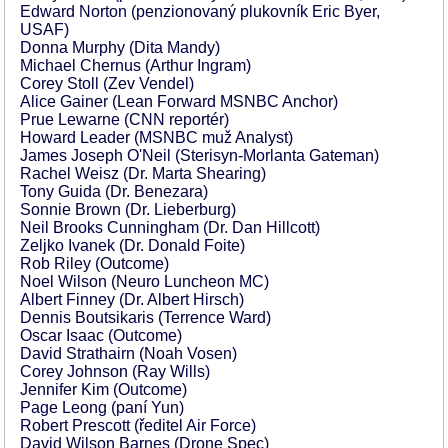
Edward Norton (penzionovaný plukovník Eric Byer,
USAF)
Donna Murphy (Dita Mandy)
Michael Chernus (Arthur Ingram)
Corey Stoll (Zev Vendel)
Alice Gainer (Lean Forward MSNBC Anchor)
Prue Lewarne (CNN reportér)
Howard Leader (MSNBC muž Analyst)
James Joseph O'Neil (Sterisyn-Morlanta Gateman)
Rachel Weisz (Dr. Marta Shearing)
Tony Guida (Dr. Benezara)
Sonnie Brown (Dr. Lieberburg)
Neil Brooks Cunningham (Dr. Dan Hillcott)
Zeljko Ivanek (Dr. Donald Foite)
Rob Riley (Outcome)
Noel Wilson (Neuro Luncheon MC)
Albert Finney (Dr. Albert Hirsch)
Dennis Boutsikaris (Terrence Ward)
Oscar Isaac (Outcome)
David Strathairn (Noah Vosen)
Corey Johnson (Ray Wills)
Jennifer Kim (Outcome)
Page Leong (paní Yun)
Robert Prescott (ředitel Air Force)
David Wilson Barnes (Drone Spec)