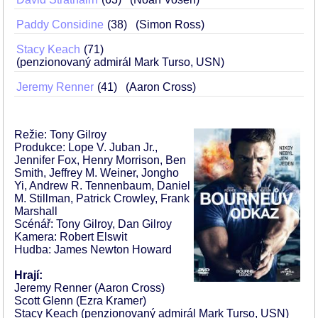
Paddy Considine
38
(Simon Ross)
Stacy Keach
71
(penzionovaný admirál Mark Turso, USN)
Jeremy Renner
41
(Aaron Cross)
Režie: Tony Gilroy
Produkce: Lope V. Juban Jr.,
Jennifer Fox, Henry Morrison, Ben
Smith, Jeffrey M. Weiner, Jongho
Yi, Andrew R. Tennenbaum, Daniel
M. Stillman, Patrick Crowley, Frank
Marshall
Scénář: Tony Gilroy, Dan Gilroy
Kamera: Robert Elswit
Hudba: James Newton Howard
Hrají:
Jeremy Renner (Aaron Cross)
Scott Glenn (Ezra Kramer)
Stacy Keach (penzionovaný admirál Mark Turso, USN)