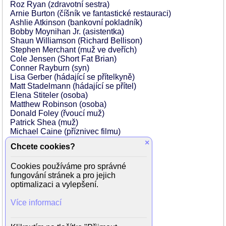
Roz Ryan (zdravotní sestra)
Arnie Burton (číšník ve fantastické restauraci)
Ashlie Atkinson (bankovní pokladník)
Bobby Moynihan Jr. (asistentka)
Shaun Williamson (Richard Bellison)
Stephen Merchant (muž ve dveřích)
Cole Jensen (Short Fat Brian)
Conner Rayburn (syn)
Lisa Gerber (hádající se přítelkyně)
Matt Stadelmann (hádající se přítel)
Elena Stiteler (osoba)
Matthew Robinson (osoba)
Donald Foley (řvoucí muž)
Patrick Shea (muž)
Michael Caine (příznivec filmu)
Dennis Lemoine (mladý muž)
×
Chcete cookies?
Lance Norris (muž)
Joe Wong (muž)
Cookies používáme pro správné
Eric André (muž)
fungování stránek a pro jejich
Gene Amoroso (muž)
optimalizaci a vylepšení.
Armen Garo (muž)
Dreama Walker (recepční)
Více informací
Ellen Colton (žena)
Layla Hosseini (žena)
Paul Donlon (starší muž)