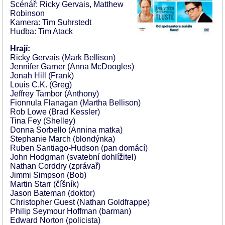
Scénář: Ricky Gervais, Matthew
Robinson
Kamera: Tim Suhrstedt
Hudba: Tim Atack
Hrají:
Ricky Gervais (Mark Bellison)
Jennifer Garner (Anna McDoogles)
Jonah Hill (Frank)
Louis C.K. (Greg)
Jeffrey Tambor (Anthony)
Fionnula Flanagan (Martha Bellison)
Rob Lowe (Brad Kessler)
Tina Fey (Shelley)
Donna Sorbello (Annina matka)
Stephanie March (blondýnka)
Ruben Santiago-Hudson (pan domácí)
John Hodgman (svatební dohlížitel)
Nathan Corddry (zprávař)
Jimmi Simpson (Bob)
Martin Starr (číšník)
Jason Bateman (doktor)
Christopher Guest (Nathan Goldfrappe)
Philip Seymour Hoffman (barman)
Edward Norton (policista)