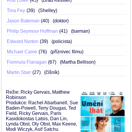
Rob Lowe
45
(Brad Kessler)
Tina Fey
39
(Shelley)
Jason Bateman
40
(doktor)
Philip Seymour Hoffman
41
(barman)
Edward Norton
39
(policista)
Michael Caine
76
(příznivec filmu)
Fionnula Flanagan
67
(Martha Bellison)
Martin Starr
27
(číšník)
Režie: Ricky Gervais, Matthew
Robinson
Produkce: Rachel Abarbanell, Sue
Baden-Powell, Terry Dougas, Ted
Field, Ricky Gervais, Paris
Kasidokostas Latsis, Dan Lin,
Lynda Obst, Oly Obst, Max Keene,
Modi Wiczyk, Asif Satchu