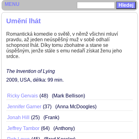
MENU
Umění lhát
Romantická komedie o světě, v němž všichni mluví
pravdu, až jeden neúspěšný muž v sobě odhalí
schopnost lhát. Díky tomu zbohatne a stane se
úspěšným, jenže stále s emu nedaří získat ženu jeho
srdce.
The Invention of Lying
2009
USA
délka: 99 min
Ricky Gervais
48
(Mark Bellison)
Jennifer Garner
37
(Anna McDoogles)
Jonah Hill
25
(Frank)
Jeffrey Tambor
64
(Anthony)