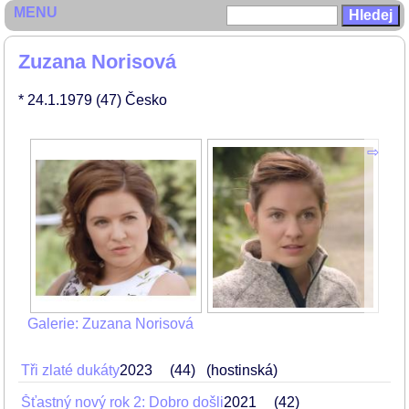
MENU
Zuzana Norisová
* 24.1.1979
(47)
Česko
Galerie: Zuzana Norisová
Tři zlaté dukáty
2023
44
(hostinská)
Šťastný nový rok 2: Dobro došli
2021
42