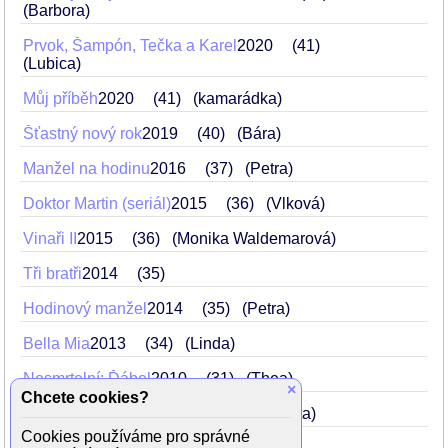
(Barbora)
Prvok, Šampón, Tečka a Karel
2020
41
(Lubica)
Můj příběh
2020
41
(kamarádka)
Šťastný nový rok
2019
40
(Bára)
Manžel na hodinu
2016
37
(Petra)
Doktor Martin (seriál)
2015
36
(Vlková)
Vinaři II
2015
36
(Monika Waldemarová)
Tři bratři
2014
35
Hodinový manžel
2014
35
(Petra)
Bella Mia
2013
34
(Linda)
Nesmrtelní: Ďábel
2010
31
(Thea)
×
Chcete cookies?
Dokonalý svět (seriál)
2010
31
(Iveta)
Cookies používáme pro správné