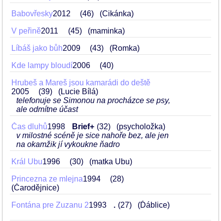
Babovřesky
2012
46
(Cikánka)
V peřině
2011
45
(maminka)
Líbáš jako bůh
2009
43
(Romka)
Kde lampy bloudí
2006
40
Hrubeš a Mareš jsou kamarádi do deště
2005
39
(Lucie Bílá)
telefonuje se Simonou na procházce se psy,
ale odmítne účast
Čas dluhů
1998
Brief+
32
(psycholožka)
v milostné scéně je sice nahoře bez, ale jen
na okamžik jí vykoukne ňadro
Král Ubu
1996
30
(matka Ubu)
Princezna ze mlejna
1994
28
(Čarodějnice)
Fontána pre Zuzanu 2
1993
.
27
(Ďáblice)