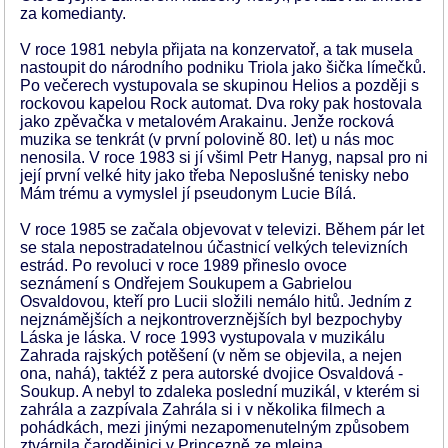
za komedianty.
V roce 1981 nebyla přijata na konzervatoř, a tak musela
nastoupit do národního podniku Triola jako šička límečků.
Po večerech vystupovala se skupinou Helios a později s
rockovou kapelou Rock automat. Dva roky pak hostovala
jako zpěvačka v metalovém Arakainu. Jenže rocková
muzika se tenkrát (v první polovině 80. let) u nás moc
nenosila. V roce 1983 si jí všiml Petr Hanyg, napsal pro ni
její první velké hity jako třeba Neposlušné tenisky nebo
Mám trému a vymyslel jí pseudonym Lucie Bílá.
V roce 1985 se začala objevovat v televizi. Během pár let
se stala nepostradatelnou účastnicí velkých televizních
estrád. Po revoluci v roce 1989 přineslo ovoce
seznámení s Ondřejem Soukupem a Gabrielou
Osvaldovou, kteří pro Lucii složili nemálo hitů. Jedním z
nejznámějších a nejkontroverznějších byl bezpochyby
Láska je láska. V roce 1993 vystupovala v muzikálu
Zahrada rajských potěšení (v něm se objevila, a nejen
ona, nahá), taktéž z pera autorské dvojice Osvaldová -
Soukup. A nebyl to zdaleka poslední muzikál, v kterém si
zahrála a zazpívala Zahrála si i v několika filmech a
pohádkách, mezi jinými nezapomenutelným způsobem
ztvárnila čarodějnici v Princezně ze mlejna.