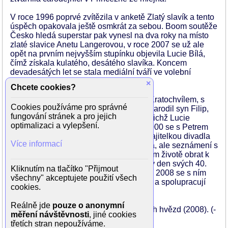
V roce 1996 poprvé zvítězila v anketě Zlatý slavík a tento
úspěch opakovala ještě osmkrát za sebou. Boom soutěže
Česko hledá superstar pak vynesl na dva roky na místo
zlaté slavice Anetu Langerovou, v roce 2007 se už ale
opět na prvním nejvyšším stupínku objevila Lucie Bílá,
čímž získala kulatého, desátého slavíka. Koncem
devadesátých let se stala mediální tváří ve volební
kampani ODS.
×
Chcete cookies?
V březnu 1993 se seznámila s Petrem Kratochvílem, s
Cookies používáme pro správné
nímž pak sedm let žila. 15.3.1995 se jí narodil syn Filip,
fungování stránek a pro jejich
jen pár dní po předávání cen TýTý, na nichž Lucie
optimalizaci a vylepšení.
zvítězila v kategorii zpěvaček. V roce 2000 se s Petrem
Kratochvílem rozešla a stala se spolumajitelkou divadla
Více informací
Ta Fantastika. Na krátkou dobu se vdala, ale seznámení s
Václavem Noidem Bártou přineslo v jejím životě obrat k
lepšímu. Vrátila se zpátky do Otvovic a v den svých 40.
Kliknutím na tlačítko "Přijmout
narozenin si Václava Bártu vzala. V září 2008 se s ním
všechny" akceptujete použití všech
ovšem rozvedla, i nadále zůstali přátelé a spolupracují
cookies.
dál.
Reálně jde
pouze o anonymní
Podle pořadu
České televize
Po stopách hvězd (2008). (-
měření návštěvnosti
, jiné cookies
k-)
třetích stran nepoužíváme.