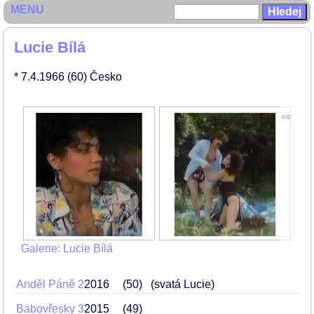
MENU
Lucie Bílá
* 7.4.1966
(60)
Česko
Galerie: Lucie Bílá
Anděl Páně 2
2016
50
(svatá Lucie)
Babovřesky 3
2015
49