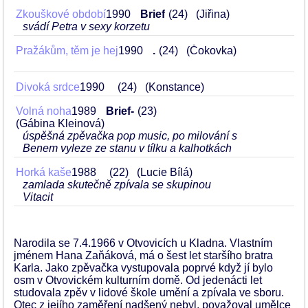
Zkouškové období
1990
Brief
24
(Jiřina)
svádí Petra v sexy korzetu
Pražákům, těm je hej
1990
.
24
(Čokovka)
Divoká srdce
1990
24
(Konstance)
Volná noha
1989
Brief-
23
(Gábina Kleinová)
úspěšná zpěvačka pop music, po milování s
Benem vyleze ze stanu v tílku a kalhotkách
Horká kaše
1988
22
(Lucie Bílá)
zamlada skutečně zpívala se skupinou
Vitacit
Narodila se 7.4.1966 v Otvovicích u Kladna. Vlastním
jménem Hana Zaňáková, má o šest let staršího bratra
Karla. Jako zpěvačka vystupovala poprvé když jí bylo
osm v Otvovickém kulturním domě. Od jedenácti let
studovala zpěv v lidové škole umění a zpívala ve sboru.
Otec z jejího zaměření nadšený nebyl, považoval umělce