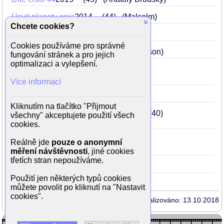
Úsvit planety opic
2014
44
(Malcolm)
×
Chcete cookies?
Útok na Bílý dům
2013
43
(Stenz)
Cookies používáme pro správné
Velký Gatsby
2013
43
(George Wilson)
fungování stránek a pro jejich
optimalizaci a vylepšení.
Země bez zákona
2012
42
(Howard Bondurant)
Více informací
30 minut po půlnoci
2012
42
(Dan)
Kliknutím na tlačítko "Přijmout
Wall Street: Peníze nikdy nespí
2010
40
všechny" akceptujete použití všech
(New York Fed Chief)
cookies.
Veřejní nepřátelé
2009
39
Reálně jde
pouze o anonymní
(John 'Red' Hamilton)
měření návštěvnosti
, jiné cookies
třetích stran nepoužíváme.
Rallye smrti
2008
38
(Ulrich)
Použití jen některých typů cookies
můžete povolit po kliknutí na "Nastavit
cookies".
Aktualizováno: 13.10.2018