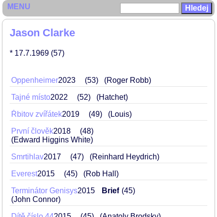
MENU
Jason Clarke
* 17.7.1969
(57)
Oppenheimer
2023
53
(Roger Robb)
Tajné místo
2022
52
(Hatchet)
Řbitov zvířátek
2019
49
(Louis)
První člověk
2018
48
(Edward Higgins White)
Smrtihlav
2017
47
(Reinhard Heydrich)
Everest
2015
45
(Rob Hall)
Terminátor Genisys
2015
Brief
45
(John Connor)
Dítě číslo 44
2015
45
(Anatoly Brodsky)