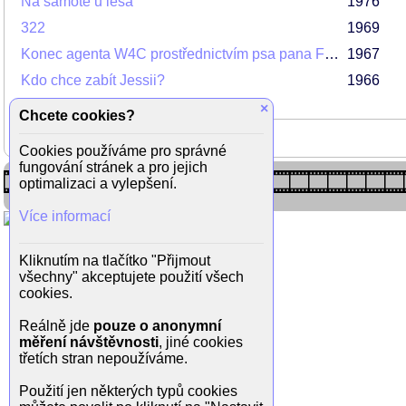
Na samotě u lesa
1976
322
1969
Konec agenta W4C prostřednictvím psa pana Foustky
1967
Kdo chce zabít Jessii?
1966
×
Chcete cookies?
Cookies používáme pro správné
fungování stránek a pro jejich
optimalizaci a vylepšení.
Více informací
Kliknutím na tlačítko "Přijmout
všechny" akceptujete použití všech
cookies.
Reálně jde
pouze o anonymní
měření návštěvnosti
, jiné cookies
třetích stran nepoužíváme.
Použití jen některých typů cookies