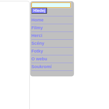
Home
Filmy
Herci
Scény
Fotky
O webu
Soukromí