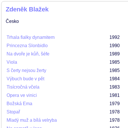
Zdeněk Blažek
Česko
Trhala fialky dynamitem
1992
Princezna Slonbidlo
1990
Na dvoře je kůň, šéfe
1989
Viola
1985
S čerty nejsou žerty
1985
Výbuch bude v pět
1984
Tisícročná včela
1983
Opera ve vinici
1981
Božská Ema
1979
Stopař
1978
Mladý muž a bílá velryba
1978