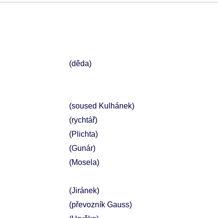
(děda)
(soused Kulhánek)
(rychtář)
(Plichta)
(Gunár)
(Mosela)
(Jiránek)
(převozník Gauss)