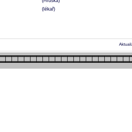
(Hruška)
(lékař)
Aktual