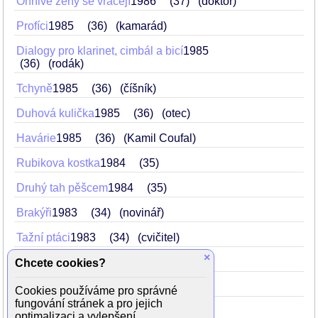
Ohnivé ženy se vracejí
1986
37
(doktor)
Profíci
1985
36
(kamarád)
Dialogy pro klarinet, cimbál a bicí
1985
36
(rodák)
Tchyně
1985
36
(číšník)
Duhová kulička
1985
36
(otec)
Havárie
1985
36
(Kamil Coufal)
Rubikova kostka
1984
35
Druhý tah pěšcem
1984
35
Brakýři
1983
34
(novinář)
Tažní ptáci
1983
34
(cvičitel)
×
Vzpurní svědkové
1983
34
(lékař)
Chcete cookies?
Anděl s ďáblem v těle
1983
34
Cookies používáme pro správné
fungování stránek a pro jejich
Ohnivé ženy
1983
34
optimalizaci a vylepšení.