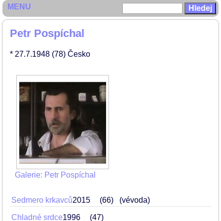
MENU
Petr Pospíchal
* 27.7.1948
(78)
Česko
Galerie: Petr Pospíchal
Sedmero krkavců
2015
66
(vévoda)
Chladné srdce
1996
47