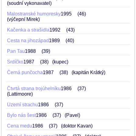
(soudní vykonavatel)
Malostranské humoresky
1995
46
(výčepní Mirek)
Kačenka a strašidla
1992
43
Cesta na jihozápad
1989
40
Pan Tau
1988
39
Srdíčko
1987
38
(kupec)
Černá punčocha
1987
38
(kapitán Krátký)
Čtvrtá strana trojúhelníku
1986
37
(Lattimoore)
Území strachu
1986
37
Bylo nás šest
1986
37
(Pavel)
Cena medu
1986
37
(doktor Kavan)