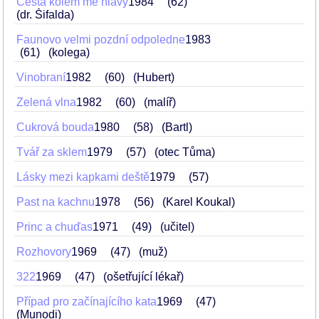
Cesta kolem mé hlavy
1984
62
(dr. Šifalda)
Faunovo velmi pozdní odpoledne
1983
61
(kolega)
Vinobraní
1982
60
(Hubert)
Zelená vlna
1982
60
(malíř)
Cukrová bouda
1980
58
(Bartl)
Tvář za sklem
1979
57
(otec Tůma)
Lásky mezi kapkami deště
1979
57
Past na kachnu
1978
56
(Karel Koukal)
Princ a chuďas
1971
49
(učitel)
Rozhovory
1969
47
(muž)
322
1969
47
(ošetřující lékař)
Případ pro začínajícího kata
1969
47
(Munodi)