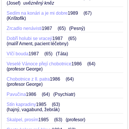
(Josef)
uvězněný kněz
Sedím na konári a je mi dobre
1989
67
(Krištofík)
Zrcadlo nenávisti
1987
65
(Pesný)
Dobří holubi se vracejí
1987
65
(malíř Ament, pacient léčebny)
Vlčí bouda
1987
65
(Táta)
Veselé Vánoce přejí chobotnice
1986
64
(profesor George)
Chobotnice z II. patra
1986
64
(profesor George)
Pavučina
1986
64
(Psychiatr)
Stín kapradiny
1985
63
(hajný, vagabund, žebrák)
Skalpel, prosím
1985
63
(profesor)