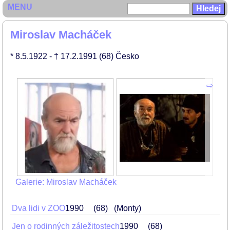
MENU
Miroslav Macháček
* 8.5.1922
- † 17.2.1991
(68)
Česko
Galerie: Miroslav Macháček
Dva lidi v ZOO
1990
68
(Monty)
Jen o rodinných záležitostech
1990
68