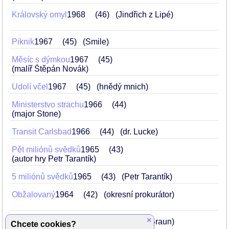
Královský omyl
1968
46
(Jindřich z Lipé)
Piknik
1967
45
(Smile)
Měsíc s dýmkou
1967
45
(malíř Štěpán Novák)
Údolí včel
1967
45
(hnědý mnich)
Ministerstvo strachu
1966
44
(major Stone)
Transit Carlsbad
1966
44
(dr. Lucke)
Pět miliónů svědků
1965
43
(autor hry Petr Tarantík)
5 miliónů svědků
1965
43
(Petr Tarantík)
Obžalovaný
1964
42
(okresní prokurátor)
×
...a pátý jezdec je strach
1964
42
(Braun)
Chcete cookies?