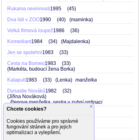
Rukama nevinnosti
1995
45
Dva lidi v ZOO
1990
40
(maminka)
Velká filmová loupež
1986
36
Komediant
1984
34
(Majdalenka)
Jen se spolehni
1983
33
Cesta na Borneo
1983
33
(Markéta, budoucí žena Borka)
Katapult
1983
33
(Lenka)
manželka
Dynastie Nováků
1982
32
(Jiřina Nováková)
Pepova manželka, sestra v zubní ordinaci
×
Chcete cookies?
Vinobraní
1982
32
(Dobešová)
Cookies používáme pro správné
Únos Moravanky
1982
32
(Olina)
fungování stránek a pro jejich
optimalizaci a vylepšení.
Až já budu velká
1981
31
(Zdena)