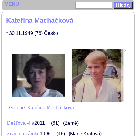
MENU
Kateřina Macháčková
* 30.11.1949
(76)
Česko
Galerie: Kateřina Macháčková
Dešťová víla
2011
61
(Země)
Život na zámku
1996
46
(Marie Králová)