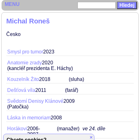
MENU
Michal Roneš
Česko
Smysl pro tumor
2023
Anatomie zrady
2020
(kancléř prezidenta E. Háchy)
Kouzelník Žito
2018
(sluha)
Dešťová víla
2011
(farář)
Svědomí Denisy Klánové
2009
(Patočka)
Láska in memoriam
2008
Horákovi
2006-
(manažer)
ve 24. díle
2007
×
Chcete cookies?