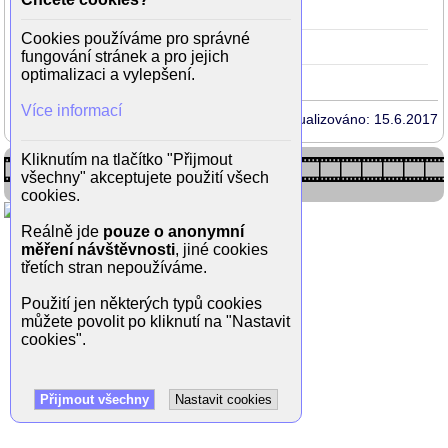
Útěk do Budína
2002
Cookies používáme pro správné
S čerty nejsou žerty
1985
fungování stránek a pro jejich
optimalizaci a vylepšení.
Více informací
Aktualizováno: 15.6.2017
Kliknutím na tlačítko "Přijmout
všechny" akceptujete použití všech
cookies.
Reálně jde
pouze o anonymní
měření návštěvnosti
, jiné cookies
třetích stran nepoužíváme.
Použití jen některých typů cookies
můžete povolit po kliknutí na "Nastavit
cookies".
Přijmout všechny
Nastavit cookies