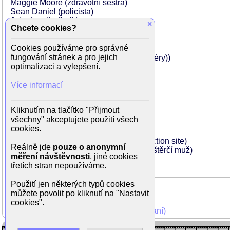
Maggie Moore (zdravotní sestra)
Sean Daniel (policista)
John Landis (fyzik)
×
Chcete cookies?
Carrie Hall (křičící žena)
John Cameron (barman)
Cookies používáme pro správné
Craig Hosking (pilot helikoptéry)
fungování stránek a pro jejich
Karl A. Wickman (pilot policejní helikoptéry))
optimalizaci a vylepšení.
Cliff Fleming (pilot policejní helikoptéry)
Andy Bale (dělník v docích)
Více informací
Neal McDonough (dělník v docích)
Stuart Cornfeld (dělník v docích)
William Lustig (dělník v docích)
Kliknutím na tlačítko "Přijmout
Scott Spiegel (dělník v docích)
všechny" akceptujete použití všech
Bruce Campbell (Final Shemp)
cookies.
Jenny Agutter (popálený doktor)
Christopher Doyle (Goon at the construction site)
Reálně jde
pouze o anonymní
Tony Gardner (popálený ošetřovatel / ještěrčí muž)
měření návštěvnosti
, jiné cookies
Bridget Hoffman (hlas počítače)
třetích stran nepoužíváme.
Použití jen některých typů cookies
můžete povolit po kliknutí na "Nastavit
cookies".
Mohli jste vidět v TV (zobrazit starší vysílání)