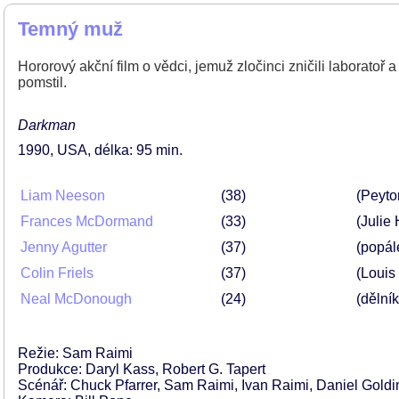
Temný muž
Hororový akční film o vědci, jemuž zločinci zničili laboratoř 
pomstil.
Darkman
1990
USA
délka: 95 min
Liam Neeson
38
(Peyto
Frances McDormand
33
(Julie
Jenny Agutter
37
(popál
Colin Friels
37
(Louis 
Neal McDonough
24
(dělník
Režie: Sam Raimi
Produkce: Daryl Kass, Robert G. Tapert
Scénář: Chuck Pfarrer, Sam Raimi, Ivan Raimi, Daniel Goldi