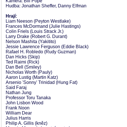
Kamera: Bill Pope
Hudba: Jonathan Sheffer, Danny Elfman
Hrají:
Liam Neeson (Peyton Westlake)
Frances McDormand (Julie Hastings)
Colin Friels (Louis Strack Jr.)
Larry Drake (Robert G. Durant)
Nelson Mashita (Yakitito)
Jessie Lawrence Ferguson (Eddie Black)
Rafael H. Robledo (Rudy Guzman)
Dan Hicks (Skip)
Ted Raimi (Rick)
Dan Bell (Smiley)
Nicholas Worth (Pauly)
Aaron Lustig (Martin Katz)
Arsenio 'Sonny' Trinidad (Hung Fat)
Said Faraj
Nathan Jung
Professor Toru Tanaka
John Lisbon Wood
Frank Noon
William Dear
Julius Harris
Philip A. Gillis (kněz)