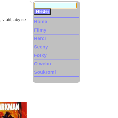
 vrátil, aby se
Home
Filmy
Herci
Scény
Fotky
O webu
Soukromí