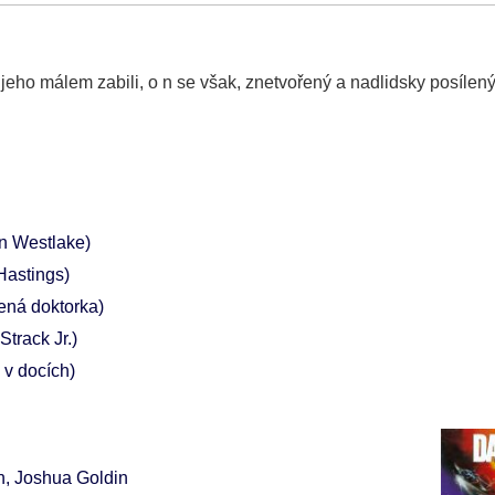
a jeho málem zabili, o n se však, znetvořený a nadlidsky posílený,
n Westlake)
 Hastings)
ená doktorka)
Strack Jr.)
 v docích)
n, Joshua Goldin