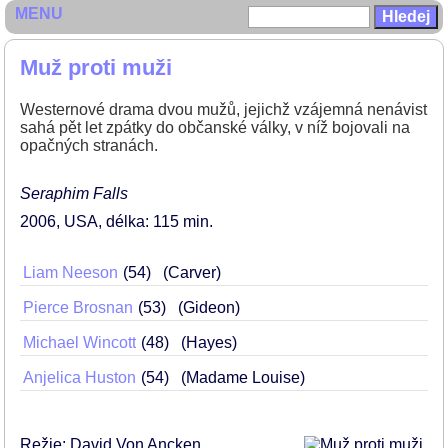
MENU
Muž proti muži
Westernové drama dvou mužů, jejichž vzájemná nenávist
sahá pět let zpátky do občanské války, v níž bojovali na
opačných stranách.
Seraphim Falls
2006
USA
délka: 115 min
Liam Neeson
54
(Carver)
Pierce Brosnan
53
(Gideon)
Michael Wincott
48
(Hayes)
Anjelica Huston
54
(Madame Louise)
Režie: David Von Ancken