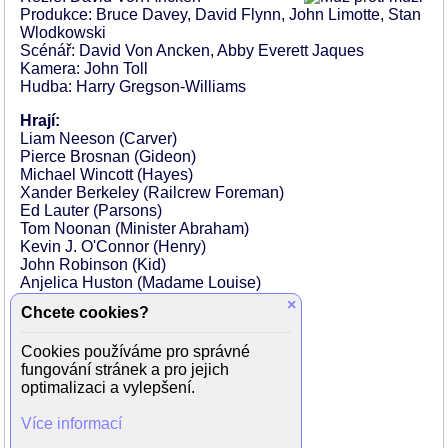
Produkce: Bruce Davey, David Flynn, John Limotte, Stan
Wlodkowski
Scénář: David Von Ancken, Abby Everett Jaques
Kamera: John Toll
Hudba: Harry Gregson-Williams
Hrají:
Liam Neeson (Carver)
Pierce Brosnan (Gideon)
Michael Wincott (Hayes)
Xander Berkeley (Railcrew Foreman)
Ed Lauter (Parsons)
Tom Noonan (Minister Abraham)
Kevin J. O'Connor (Henry)
John Robinson (Kid)
Anjelica Huston (Madame Louise)
Angie Harmon (Rose)
×
Chcete cookies?
Robert Baker (Pope)
Wes Studi (Charon)
Cookies používáme pro správné
Jimmi Simpson (Big Brother)
fungování stránek a pro jejich
James Jordan (Little Brother)
optimalizaci a vylepšení.
Nate Mooney (Cousin Bill)
Shannon Zeller (Charlotte)
Více informací
Argos MacCallum (Wizened Christian)
Zachary Spears (Young Christian)