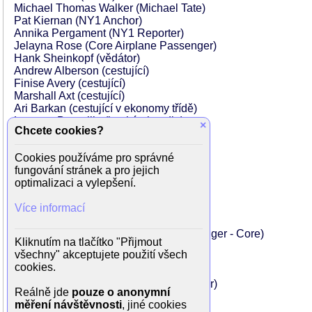
Michael Thomas Walker (Michael Tate)
Pat Kiernan (NY1 Anchor)
Annika Pergament (NY1 Reporter)
Jelayna Rose (Core Airplane Passenger)
Hank Sheinkopf (vědátor)
Andrew Alberson (cestující)
Finise Avery (cestující)
Marshall Axt (cestující)
Ari Barkan (cestující v ekonomy třídě)
Lorenzo Beronilla (kapitán letadla)
×
Chcete cookies?
Josh Bodenhamer (Giovanni)
Nadia Bowers (paní O'Reilly)
Cookies používáme pro správné
Alejandro Cardenas (Arturo Lucci)
fungování stránek a pro jejich
Rob Casasanta (Fire truck driver)
optimalizaci a vylepšení.
Corey T. Clark (1st Class Passenger)
Richard R. Corapi (hasič)
Více informací
Mahnaz Damania (pokladní)
Jessica Doehle (reportér)
Vince Edgehill (Economy Class Passenger - Core)
Kliknutím na tlačítko "Přijmout
O.T. Fagbenle (Jack Rabbitte)
všechny" akceptujete použití všech
Edgar Felix (chodec)
cookies.
Ibnu Firza (Student Passenger)
Bryan Endress-Fox (Doubtful Passenger)
Reálně jde
pouze o anonymní
Brandon Lee Harris (cestující)
měření návštěvnosti
, jiné cookies
...