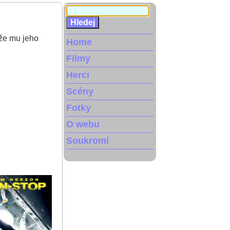
áže mu jeho
Home
Filmy
Herci
Scény
Fotky
O webu
Soukromí