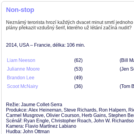
Non-stop
Neznámý terorista hrozí každých dvacet minut smrtí jednoho
plány překazit vzdušný šerif, kterého už létání začíná nudit?
2014
USA – Francie
délka: 106 min
Liam Neeson
62
(Bill M
Julianne Moore
53
(Jen 
Brandon Lee
49
Scoot McNairy
36
(Tom 
Režie: Jaume Collet-Serra
Produkce: Alex Heineman, Steve Richards, Ron Halpern, Ric
Carmel Musgrove, Olivier Courson, Herb Gains, Stephen Be
Scénář: Ryan Engle, Christopher Roach, John W. Richards
Kamera: Flavio Martínez Labiano
Hudba: John Ottman