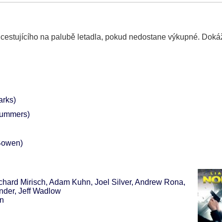
 cestujícího na palubě letadla, pokud nedostane výkupné. Dok
arks)
Summers)
Bowen)
hard Mirisch, Adam Kuhn, Joel Silver, Andrew Rona,
nder, Jeff Wadlow
on