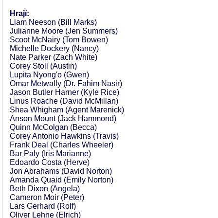
Hrají:
Liam Neeson (Bill Marks)
Julianne Moore (Jen Summers)
Scoot McNairy (Tom Bowen)
Michelle Dockery (Nancy)
Nate Parker (Zach White)
Corey Stoll (Austin)
Lupita Nyong'o (Gwen)
Omar Metwally (Dr. Fahim Nasir)
Jason Butler Harner (Kyle Rice)
Linus Roache (David McMillan)
Shea Whigham (Agent Marenick)
Anson Mount (Jack Hammond)
Quinn McColgan (Becca)
Corey Antonio Hawkins (Travis)
Frank Deal (Charles Wheeler)
Bar Paly (Iris Marianne)
Edoardo Costa (Herve)
Jon Abrahams (David Norton)
Amanda Quaid (Emily Norton)
Beth Dixon (Angela)
Cameron Moir (Peter)
Lars Gerhard (Rolf)
Oliver Lehne (Elrich)