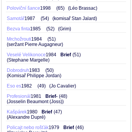
Poloviční šance
1998
65
(Léo Brassac)
Samotář
1987
54
(komisař Stan Jalard)
Bezva finta
1985
52
(Grim)
Mrchožrouti
1984
51
(seržant Pierre Augagneur)
Veselé Velikonoce
1984
Brief
51
(Stephane Margelle)
Dobrodruh
1983
50
(Komisař Philippe Jordan)
Eso es
1982
49
(Jo Cavalier)
Profesionál
1981
Brief-
48
(Josselin Beaumont (Joss))
Kašpárek
1980
Brief
47
(Alexandre Dupré)
Policajt nebo rošťák
1979
Brief
46