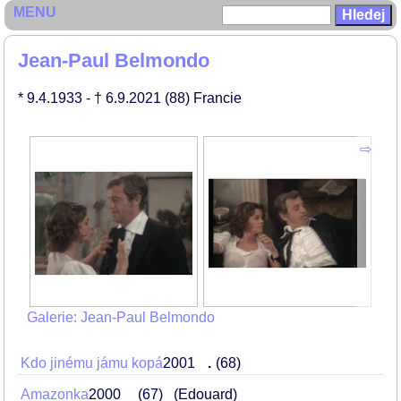
MENU
Jean-Paul Belmondo
* 9.4.1933
- † 6.9.2021
(88)
Francie
Galerie: Jean-Paul Belmondo
Kdo jinému jámu kopá
2001
.
68
Amazonka
2000
67
(Edouard)