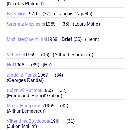
(Nicolas Philibert)
Borsalino
1970
37
(François Capella)
Siréna z Mississipi
1969
36
(Louis Mahé)
Muž, který se mi líbí
1969
Brief
36
(Henri)
Velký šéf
1969
36
(Arthur Lespinasse)
Ho!
1968
.
35
(Ho)
Zloděj z Paříže
1967
.
34
(Georges Randal)
Bláznivý Petříček
1965
32
(Ferdinand 'Pierrot' Griffon)
Muž z Hongkongu
1965
32
(Arthur Lempereur)
Víkend na Zuydcoote
1964
31
(Julien Maillat)