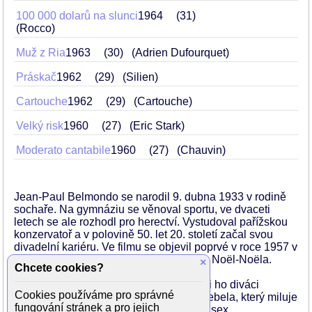
100 000 dolarů na slunci
1964
31
(Rocco)
Muž z Ria
1963
30
(Adrien Dufourquet)
Práskač
1962
29
(Silien)
Cartouche
1962
29
(Cartouche)
Velký risk
1960
27
(Eric Stark)
Moderato cantabile
1960
27
(Chauvin)
Jean-Paul Belmondo se narodil 9. dubna 1933 v rodině
sochaře. Na gymnáziu se věnoval sportu, ve dvaceti
letech se ale rozhodl pro herectví. Vystudoval pařížskou
konzervatoř a v polovině 50. let 20. století začal svou
divadelní kariéru. Ve filmu se objevil poprvé v roce 1957 v
komedii Pěšky, na koni i autem po boku Noël-Noëla.
×
Chcete cookies?
Natočil téměř devadesát filmů, v nichž si ho diváci
Cookies používáme pro správné
pamatují nejčastěji jako sympatického rebela, který miluje
fungování stránek a pro jejich
nebezpečí, rychlou jízdu, krásné ženy a sex.