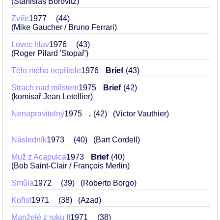
(Stanislas Borovitz)
Zvíře
1977
44
(Mike Gaucher / Bruno Ferrari)
Lovec hlav
1976
43
(Roger Pilard 'Stopař')
Tělo mého nepřítele
1976
Brief
43
Strach nad městem
1975
Brief
42
(komisař Jean Letellier)
Nenapravitelný
1975
.
42
(Victor Vauthier)
Následník
1973
40
(Bart Cordell)
Muž z Acapulca
1973
Brief
40
(Bob Saint-Clair / François Merlin)
Smůla
1972
39
(Roberto Borgo)
Kořist
1971
38
(Azad)
Manželé z roku II
1971
38