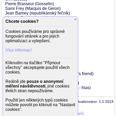
Pierre Brasseur (Gosselin)
Sami Frey (Marquis de Geron)
Jean Barney (republikánský řečník)
Maurice Barrier (prezident)
×
Chcete cookies?
François Cadet (Le cocher)
Ermanno Casanova (Un aubergiste)
Cookies používáme pro správné
Patrick Dewaere (dobrovolník)
fungování stránek a pro jejich
Vernon Dobtcheff (pastor)
optimalizaci a vylepšení.
Luc Florian
Monique Garnier
Více informací
Billy Kearns (Le beau-pere)
Martin Lartigue (Un volontaire)
René Morard (Un aubergiste)
Kliknutím na tlačítko "Přijmout
Denise Péron (La commere)
všechny" akceptujete použití všech
Jean Turlier
cookies.
Henri Guybet (Un ami de simon / Simon's friend)
Hervé Jolly (Un royaliste)
Reálně jde
pouze o anonymní
Jacques Legras (Le préposé au divorce)
měření návštěvnosti
, jiné cookies
Jean-Pierre Marielle (Récitant / Narrator - hlas)
třetích stran nepoužíváme.
Použití jen některých typů cookies
Aktualizováno: 1.1.2019
můžete povolit po kliknutí na "Nastavit
cookies".
Mohli jste vidět v TV (zobrazit starší vysílání)