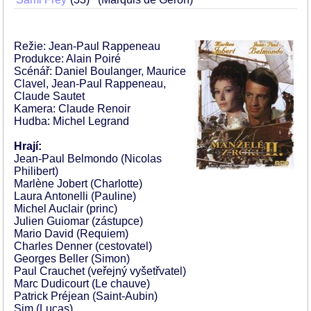
Režie: Jean-Paul Rappeneau
Produkce: Alain Poiré
Scénář: Daniel Boulanger, Maurice
Clavel, Jean-Paul Rappeneau,
Claude Sautet
Kamera: Claude Renoir
Hudba: Michel Legrand
Hrají:
Jean-Paul Belmondo (Nicolas
Philibert)
Marlène Jobert (Charlotte)
Laura Antonelli (Pauline)
Michel Auclair (princ)
Julien Guiomar (zástupce)
Mario David (Requiem)
Charles Denner (cestovatel)
Georges Beller (Simon)
Paul Crauchet (veřejný vyšetřvatel)
Marc Dudicourt (Le chauve)
Patrick Préjean (Saint-Aubin)
Sim (Lucas)