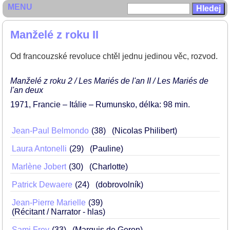
MENU
Manželé z roku II
Od francouzské revoluce chtěl jednu jedinou věc, rozvod.
Manželé z roku 2 / Les Mariés de l'an II / Les Mariés de
l'an deux
1971
Francie – Itálie – Rumunsko
délka: 98 min
Jean-Paul Belmondo
38
(Nicolas Philibert)
Laura Antonelli
29
(Pauline)
Marlène Jobert
30
(Charlotte)
Patrick Dewaere
24
(dobrovolník)
Jean-Pierre Marielle
39
(Récitant / Narrator - hlas)
Sami Frey
33
(Marquis de Geron)