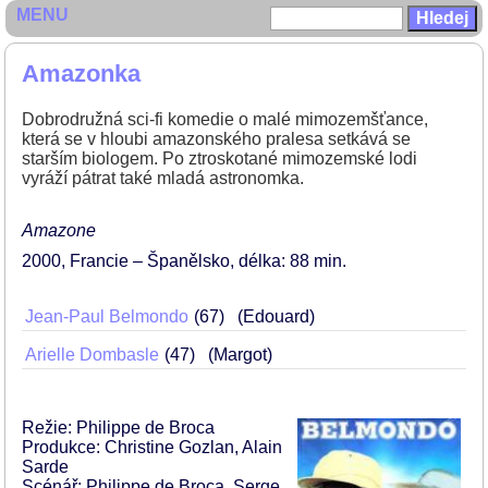
MENU
Amazonka
Dobrodružná sci-fi komedie o malé mimozemšťance,
která se v hloubi amazonského pralesa setkává se
starším biologem. Po ztroskotané mimozemské lodi
vyráží pátrat také mladá astronomka.
Amazone
2000
Francie – Španělsko
délka: 88 min
Jean-Paul Belmondo
67
(Edouard)
Arielle Dombasle
47
(Margot)
Režie: Philippe de Broca
Produkce: Christine Gozlan, Alain
Sarde
Scénář: Philippe de Broca, Serge