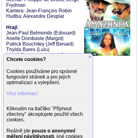
Frydman
Kamera: Jean-François Robin
Hudba: Alexandre Desplat
Hrají:
Jean-Paul Belmondo (Edouard)
Arielle Dombasle (Margot)
Patrick Bouchitey (Jeff Benard)
Thylda Bares (Lulu)
André Penvern (obchodník
×
Chcete cookies?
Villeneuve)
Jackie De la Nuez (starý šéf)
Cookies používáme pro správné
Ronny Bandomo Casanova (malý kluk)
fungování stránek a pro jejich
Carlos Padrón (doktor)
optimalizaci a vylepšení.
Fernando Echevarría (Číňan)
Daniel Hernandez (taxikář)
Více informací
Héctor Echemendia (vědec)
Salvador Palomino (vědec)
Alberto Noel Pena (vědec)
Kliknutím na tlačítko "Přijmout
Óscar Bringas (vlakový inženýr)
všechny" akceptujete použití všech
Carlos Manssola (Rambo)
cookies.
Leonardo Darias (Rambo)
Ernesto Queral (Rambo)
Reálně jde
pouze o anonymní
Alberto Reytor (Rambo)
měření návštěvnosti
, jiné cookies