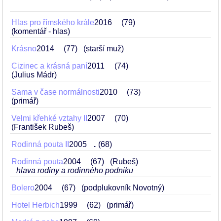
Hlas pro římského krále
2016
79
(komentář - hlas)
Krásno
2014
77
(starší muž)
Cizinec a krásná paní
2011
74
(Julius Mádr)
Sama v čase normálnosti
2010
73
(primář)
Velmi křehké vztahy II
2007
70
(František Rubeš)
Rodinná pouta II
2005
.
68
Rodinná pouta
2004
67
(Rubeš)
hlava rodiny a rodinného podniku
Bolero
2004
67
(podplukovník Novotný)
Hotel Herbich
1999
62
(primář)