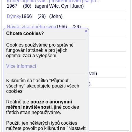
Konec agenta W4C prostřednictvím psa pana Foustky
1967
30
(agent W4c, Cyril Juan)
Dýmky
1966
29
(John)
Návrat ztraceného syna
1966
29
×
(Jan Šebek)
Chcete cookies?
Nikdo se nebude smát
1965
28
Cookies používáme pro správné
(dr. Karel Klíma)
fungování stránek a pro jejich
optimalizaci a vylepšení.
Každý den odvahu
1964
27
(dělník Jarda Lukáš)
Více informací
Smrt si říká Engelchen
1962
25
(Pavel)
Kliknutím na tlačítko "Přijmout
Probuzení
1959
22
(mladík z osady)
všechny" akceptujete použití všech
cookies.
Reálně jde
pouze o anonymní
měření návštěvnosti
, jiné cookies
Rodinné vztahy
třetích stran nepoužíváme.
manželka
Nina Divíšková
Použití jen některých typů cookies
můžete povolit po kliknutí na "Nastavit