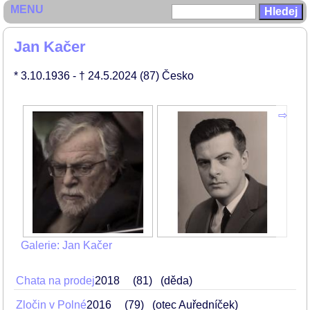
MENU
Jan Kačer
* 3.10.1936
- † 24.5.2024
(87)
Česko
Galerie: Jan Kačer
Chata na prodej
2018
81
(děda)
Zločin v Polné
2016
79
(otec Auředníček)