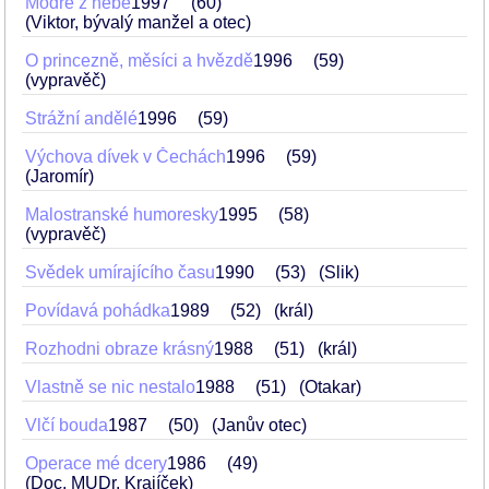
Modré z nebe
1997
60
(Viktor, bývalý manžel a otec)
O princezně, měsíci a hvězdě
1996
59
(vypravěč)
Strážní andělé
1996
59
Výchova dívek v Čechách
1996
59
(Jaromír)
Malostranské humoresky
1995
58
(vypravěč)
Svědek umírajícího času
1990
53
(Slik)
Povídavá pohádka
1989
52
(král)
Rozhodni obraze krásný
1988
51
(král)
Vlastně se nic nestalo
1988
51
(Otakar)
Vlčí bouda
1987
50
(Janův otec)
Operace mé dcery
1986
49
(Doc. MUDr. Krajíček)