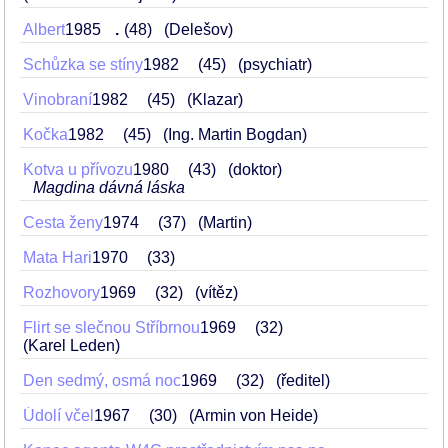
Albert
1985
.
48
(Delešov)
Schůzka se stíny
1982
45
(psychiatr)
Vinobraní
1982
45
(Klazar)
Kočka
1982
45
(Ing. Martin Bogdan)
Kotva u přívozu
1980
43
(doktor)
Magdina dávná láska
Cesta ženy
1974
37
(Martin)
Mata Hari
1970
33
Rozhovory
1969
32
(vítěz)
Flirt se slečnou Stříbrnou
1969
32
(Karel Leden)
Den sedmý, osmá noc
1969
32
(ředitel)
Údolí včel
1967
30
(Armin von Heide)