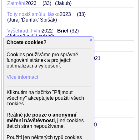
Zatmění
2023
33
(Jakub)
To ty nosíš smůlu, lásko
2023
33
(Juraj 'Ďurifuk' Spišák)
Vyšehrad: Fylm
2022
Brief
32
(Julius 'Lavi' Lavický)
×
Chcete cookies?
Devadesátky
2022
32
(Jiří Jíva)
Cookies používáme pro správné
Shoky & Morthy: Poslední velká akce
2021
fungování stránek a pro jejich
31
(Morthy)
optimalizaci a vylepšení.
Pan profesor
2021
31
Více informací
Bajkeři
2017
27
(kombajnér Vojta)
Kliknutím na tlačítko "Přijmout
Vejška
2014
24
(Petrův kolega)
všechny" akceptujete použití všech
cookies.
Probudím se včera
2012
22
(student Horáček)
Reálně jde
pouze o anonymní
měření návštěvnosti
, jiné cookies
Ulice (seriál)
2005-
15
(Matěj Jordán)
třetích stran nepoužíváme.
2023
Použití jen některých typů cookies