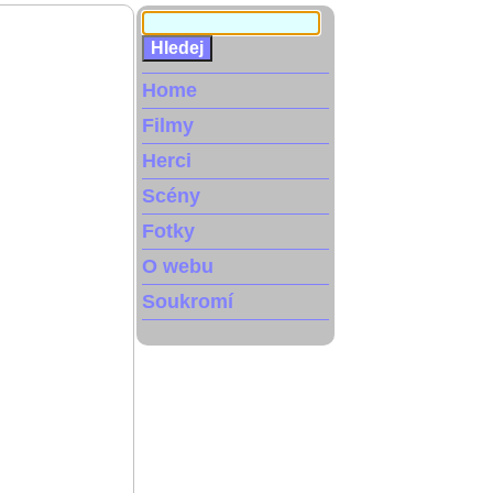
Home
Filmy
Herci
Scény
Fotky
O webu
Soukromí