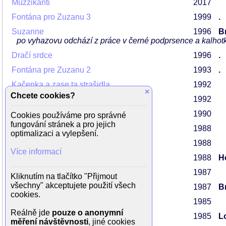
Muzzikanti
2017
Fontána pro Zuzanu 3
1999
.
Suzanne
1996
Br
po vyhazovu odchází z práce v černé podprsence a kalhot
Dračí srdce
1996
.
Fontána pre Zuzanu 2
1993
.
Kačenka a zase ta strašidla
1992
×
Chcete cookies?
Kačenka a strašidla
1992
O Janovi a podivuhodném příteli
1990
Cookies používáme pro správné
fungování stránek a pro jejich
Vzestup po šikmé ploše
1988
optimalizaci a vylepšení.
Chlapci a chlapi
1988
Více informací
Penelopy
1988
H
Dobří holubi se vracejí
1987
Kliknutím na tlačítko "Přijmout
všechny" akceptujete použití všech
Jak básníkům chutná život
1987
Br
cookies.
Několik životů
1985
Reálně jde
pouze o anonymní
Kára plná bolesti
1985
L
měření návštěvnosti
, jiné cookies