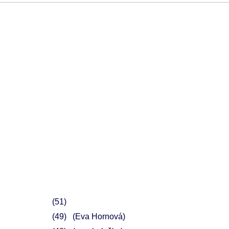
51
49
(Eva Hornová)