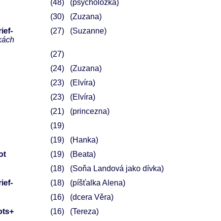
48
(psycholožka)
30
(Zuzana)
ief-
27
(Suzanne)
kách
27
24
(Zuzana)
23
(Elvíra)
23
(Elvíra)
21
(princezna)
19
19
(Hanka)
ot
19
(Beata)
18
(Soňa Landová jako dívka)
ief-
18
(píšťalka Alena)
16
(dcera Věra)
ots+
16
(Tereza)