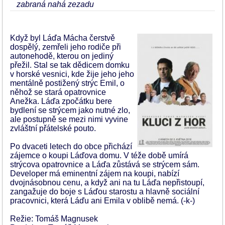
zabraná nahá zezadu
Když byl Láďa Mácha čerstvě
dospělý, zemřeli jeho rodiče při
autonehodě, kterou on jediný
přežil. Stal se tak dědicem domku
v horské vesnici, kde žije jeho jeho
mentálně postižený strýc Emil, o
něhož se stará opatrovnice
Anežka. Láďa zpočátku bere
bydlení se strýcem jako nutné zlo,
ale postupně se mezi nimi vyvine
zvláštní přátelské pouto.
Po dvaceti letech do obce přichází
zájemce o koupi Láďova domu. V téže době umírá
strýcova opatrovnice a Láďa zůstává se strýcem sám.
Developer má eminentní zájem na koupi, nabízí
dvojnásobnou cenu, a když ani na tu Láďa nepřistoupí,
zangažuje do boje s Láďou starostu a hlavně sociální
pracovnici, která Láďu ani Emila v oblibě nemá. (-k-)
Režie: Tomáš Magnusek