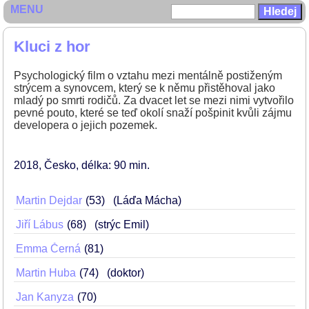
MENU
Kluci z hor
Psychologický film o vztahu mezi mentálně postiženým
strýcem a synovcem, který se k němu přistěhoval jako
mladý po smrti rodičů. Za dvacet let se mezi nimi vytvořilo
pevné pouto, které se teď okolí snaží pošpinit kvůli zájmu
developera o jejich pozemek.
2018
Česko
délka: 90 min
Martin Dejdar
53
(Láďa Mácha)
Jiří Lábus
68
(strýc Emil)
Emma Černá
81
Martin Huba
74
(doktor)
Jan Kanyza
70