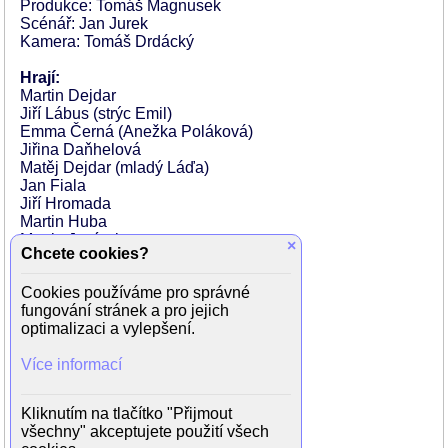
Produkce: Tomáš Magnusek
Scénář: Jan Jurek
Kamera: Tomáš Drdácký
Hrají:
Martin Dejdar
Jiří Lábus (strýc Emil)
Emma Černá (Anežka Poláková)
Jiřina Daňhelová
Matěj Dejdar (mladý Láďa)
Jan Fiala
Jiří Hromada
Martin Huba
Martin Janícek
×
Chcete cookies?
Jan Kanyza
Jiří Korn
Cookies používáme pro správné
Ljuba Krbová
fungování stránek a pro jejich
Tomáš Magnusek
optimalizaci a vylepšení.
Václav Neckář
František Němec
Více informací
Pavel Nový
Josef Petrů
Petra Řehořková
Kliknutím na tlačítko "Přijmout
Patricie Solaříková
všechny" akceptujete použití všech
Kamil Švejda