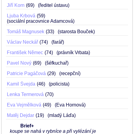
Jiří Korn
69
(ředitel ústavu)
Ljuba Krbová
59
(sociální pracovnice Adamcová)
Tomáš Magnusek
33
(starosta Bouček)
Václav Neckář
74
(farář)
František Němec
74
(právník Vrbata)
Pavel Nový
69
(šéfkuchař)
Patricie Pagáčová
29
(recepční)
Kamil Švejda
46
(policista)
Lenka Termerová
70
Eva Vejmělková
49
(Eva Hornová)
Matěj Dejdar
19
(mladý Láďa)
Brief+
koupe se nahá v rybníce a při vylézání je