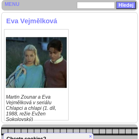
MENU
Eva Vejmělková
Martin Zounar a Eva
Vejmělková v seriálu
Chlapci a chlapi (1. díl,
1988, režie Evžen
Sokolovský)
×
Chcete cookies?