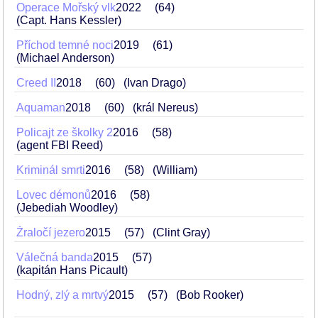
Operace Mořský vlk
2022
64
(Capt. Hans Kessler)
Příchod temné noci
2019
61
(Michael Anderson)
Creed II
2018
60
(Ivan Drago)
Aquaman
2018
60
(král Nereus)
Policajt ze školky 2
2016
58
(agent FBI Reed)
Kriminál smrti
2016
58
(William)
Lovec démonů
2016
58
(Jebediah Woodley)
Žraločí jezero
2015
57
(Clint Gray)
Válečná banda
2015
57
(kapitán Hans Picault)
Hodný, zlý a mrtvý
2015
57
(Bob Rooker)