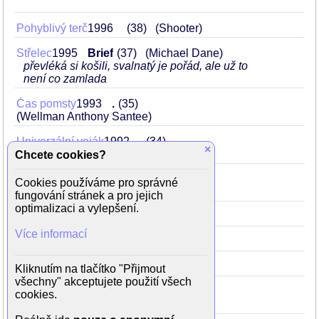
Pohyblivý terč
1996
38
(Shooter)
Střelec
1995
Brief
37
(Michael Dane)
převléká si košili, svalnatý je pořád, ale už to
není co zamlada
Čas pomsty
1993
.
35
(Wellman Anthony Santee)
Univerzální voják
1992
.
34
×
(Andrew Scott)
Chcete cookies?
Zúčtování v malém Tokiu
1991
33
Cookies používáme pro správné
(Sgt. Chris Kenne)
fungování stránek a pro jejich
optimalizaci a vylepšení.
Temný anděl
1990
32
(Jack Caine)
Více informací
Rocky V
1990
32
(Ivan Drago)
Mstitel
1989
31
(Frank Castle)
Kliknutím na tlačítko "Přijmout
všechny" akceptujete použití všech
Rudý škorpión
1988
Brief
30
cookies.
(Nikolai Rachenko)