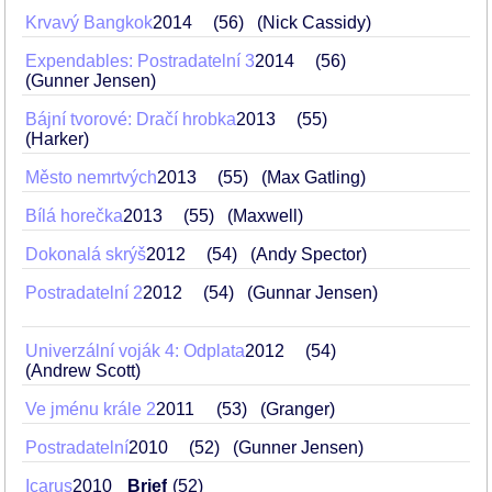
Krvavý Bangkok
2014
56
(Nick Cassidy)
Expendables: Postradatelní 3
2014
56
(Gunner Jensen)
Bájní tvorové: Dračí hrobka
2013
55
(Harker)
Město nemrtvých
2013
55
(Max Gatling)
Bílá horečka
2013
55
(Maxwell)
Dokonalá skrýš
2012
54
(Andy Spector)
Postradatelní 2
2012
54
(Gunnar Jensen)
Univerzální voják 4: Odplata
2012
54
(Andrew Scott)
Ve jménu krále 2
2011
53
(Granger)
Postradatelní
2010
52
(Gunner Jensen)
Icarus
2010
Brief
52