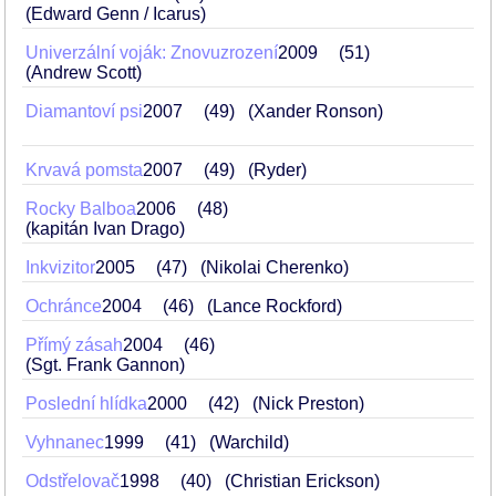
(Edward Genn / Icarus)
Univerzální voják: Znovuzrození
2009
51
(Andrew Scott)
Diamantoví psi
2007
49
(Xander Ronson)
Krvavá pomsta
2007
49
(Ryder)
Rocky Balboa
2006
48
(kapitán Ivan Drago)
Inkvizitor
2005
47
(Nikolai Cherenko)
Ochránce
2004
46
(Lance Rockford)
Přímý zásah
2004
46
(Sgt. Frank Gannon)
Poslední hlídka
2000
42
(Nick Preston)
Vyhnanec
1999
41
(Warchild)
Odstřelovač
1998
40
(Christian Erickson)