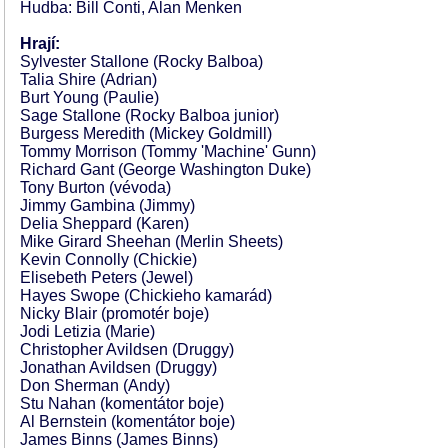
Hudba: Bill Conti, Alan Menken
Hrají:
Sylvester Stallone (Rocky Balboa)
Talia Shire (Adrian)
Burt Young (Paulie)
Sage Stallone (Rocky Balboa junior)
Burgess Meredith (Mickey Goldmill)
Tommy Morrison (Tommy 'Machine' Gunn)
Richard Gant (George Washington Duke)
Tony Burton (vévoda)
Jimmy Gambina (Jimmy)
Delia Sheppard (Karen)
Mike Girard Sheehan (Merlin Sheets)
Kevin Connolly (Chickie)
Elisebeth Peters (Jewel)
Hayes Swope (Chickieho kamarád)
Nicky Blair (promotér boje)
Jodi Letizia (Marie)
Christopher Avildsen (Druggy)
Jonathan Avildsen (Druggy)
Don Sherman (Andy)
Stu Nahan (komentátor boje)
Al Bernstein (komentátor boje)
James Binns (James Binns)