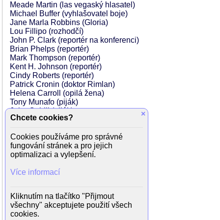
Meade Martin (las vegaský hlasatel)
Michael Buffer (vyhlašovatel boje)
Jane Marla Robbins (Gloria)
Lou Fillipo (rozhodčí)
John P. Clark (reportér na konferenci)
Brian Phelps (reportér)
Mark Thompson (reportér)
Kent H. Johnson (reportér)
Cindy Roberts (reportér)
Patrick Cronin (doktor Rimlan)
Helena Carroll (opilá žena)
Tony Munafo (piják)
John Cahill (piják)
×
Chcete cookies?
Michael Pataki (Nicoli Koloff)
Jennifer Flavin (doručovací dívka)
Cookies používáme pro správné
Bob Giovane (Timmy)
fungování stránek a pro jejich
Jeff Langton (boxer)
optimalizaci a vylepšení.
Joe Sabatino (boxer)
Danny Epper (boxer)
Více informací
Del Weston (boxer)
Mel Scott-Thomas (boxer)
Billy D. Lucas (boxer)
Kliknutím na tlačítko "Přijmout
Alex Garcia (boxer)
všechny" akceptujete použití všech
Dale Jacoby (boxer)
cookies.
Clay Hodges (boxer)