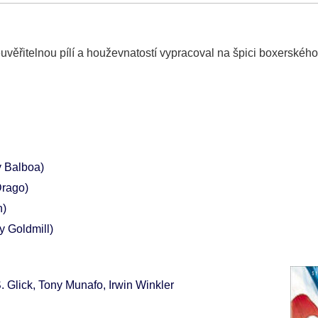
euvěřitelnou pílí a houževnatostí vypracoval na špici boxerskéh
 Balboa)
Drago)
n)
y Goldmill)
 Glick, Tony Munafo, Irwin Winkler