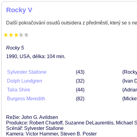
Rocky V
Další pokračování osudů outsidera z předměstí, který se s n
Rocky 5
1990
USA
délka: 104 min
Sylvester Stallone
43
(Rocky
Dolph Lundgren
32
(Ivan 
Talia Shire
44
(Adria
Burgess Meredith
82
(Micke
Režie: John G. Avildsen
Produkce: Robert Chartoff, Suzanne DeLaurentiis, Michael S.
Scénář: Sylvester Stallone
Kamera: Victor Hammer, Steven B. Poster